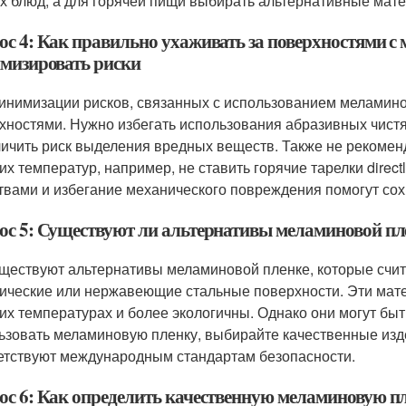
х блюд, а для горячей пищи выбирать альтернативные матер
ос 4: Как правильно ухаживать за поверхностями с
мизировать риски
инимизации рисков, связанных с использованием меламино
хностями. Нужно избегать использования абразивных чистящ
личить риск выделения вредных веществ. Также не рекомен
их температур, например, не ставить горячие тарелки direct
твами и избегание механического повреждения помогут сох
ос 5: Существуют ли альтернативы меламиновой пле
уществуют альтернативы меламиновой пленке, которые счит
ические или нержавеющие стальные поверхности. Эти мат
их температурах и более экологичны. Однако они могут быт
ьзовать меламиновую пленку, выбирайте качественные изд
етствуют международным стандартам безопасности.
ос 6: Как определить качественную меламиновую пл