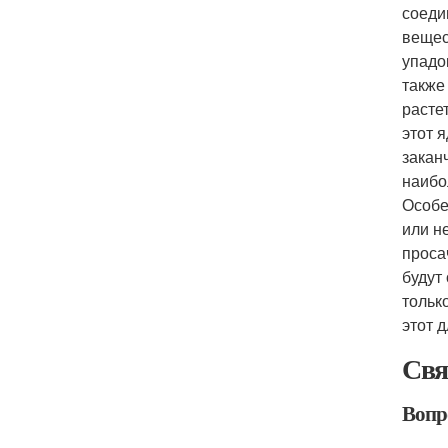
соеди
вещес
упадо
также
расте
этот 
закан
наибо
Особе
или н
проса
будут
тольк
этот 
Свя
Вопр