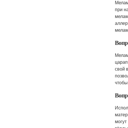
Мелам
при н
мелам
аллер
мелам
Вопр
Мелам
царап
свой 
позво
чтобы
Вопр
Испол
матер
могут