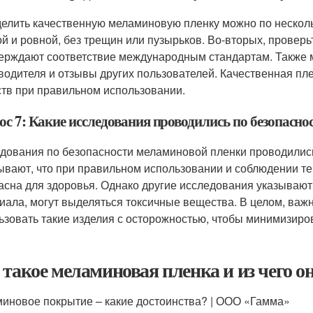
елить качественную меламиновую пленку можно по несколь
ой и ровной, без трещин или пузырьков. Во-вторых, провер
ерждают соответствие международным стандартам. Также 
водителя и отзывы других пользователей. Качественная пл
тв при правильном использовании.
ос 7: Какие исследования проводились по безопасн
дования по безопасности меламиновой пленки проводились
ывают, что при правильном использовании и соблюдении 
асна для здоровья. Однако другие исследования указывают 
иала, могут выделяться токсичные вещества. В целом, важ
ьзовать такие изделия с осторожностью, чтобы минимизиро
 такое меламиновая пленка и из чего о
иновое покрытие – какие достоинства? | ООО «Гамма»