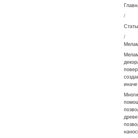
Главн
/
Стать
/
Мелам
Мелам
декор
повер
созда
иначе
Многи
помощ
позво
древе
позво
нанос