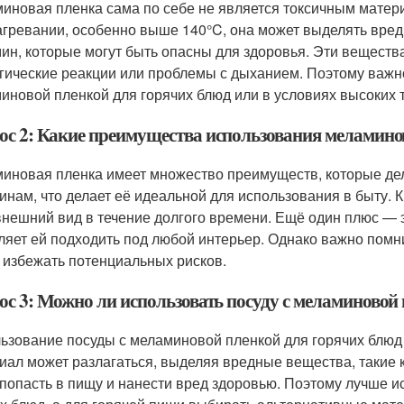
иновая пленка сама по себе не является токсичным матер
агревании, особенно выше 140°C, она может выделять вред
ин, которые могут быть опасны для здоровья. Эти веществ
гические реакции или проблемы с дыханием. Поэтому важно
иновой пленкой для горячих блюд или в условиях высоких 
ос 2: Какие преимущества использования меламино
иновая пленка имеет множество преимуществ, которые дел
инам, что делает её идеальной для использования в быту. К
внешний вид в течение долгого времени. Ещё один плюс — э
ляет ей подходить под любой интерьер. Однако важно помни
 избежать потенциальных рисков.
ос 3: Можно ли использовать посуду с меламиновой
ьзование посуды с меламиновой пленкой для горячих блюд
иал может разлагаться, выделяя вредные вещества, такие 
 попасть в пищу и нанести вред здоровью. Поэтому лучше и