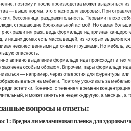
нение, поэтому и после производства может выделяться из 
тва — выше нормы, это опасно для здоровья. При отравлен
к сил, бессонница, раздражительность. Первыми плохо себя
 люди, страдающие бронхиальной астмой. Но самая большая 
т риск развития рака, ведь формальдегид признан канцерог
яд, в наших домах есть масса вещей, из которых выделяется
чивая некачественными детскими игрушками. Но мебель, вс
льшую опасность.
нно активно выделение формальдегида происходит в тех ме
е заклеена особым образом. Впрочем, пары формальдегида в
чиваться — например, через отверстия для фурнитуры или 
 образовываться на мебели. Поэтому ухаживать за мебелью
о ради эстетики. Конечно, с течением времени концентрация
длительный, и может занять не неделю-другую, а месяцы, а т
занные вопросы и ответы:
ос 1: Вредна ли меламиновая пленка для здоровья ч