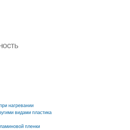
ность
при нагревании
ругими видами пластика
еламиновой пленки