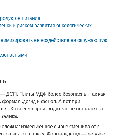
родуктов питания
енки и риском развития онкологических
минимизировать ее воздействие на окружающую
безопасными
ть
 — ДСП. Плиты МДФ более безопасны, так как
ть формальдегид и фенол. А вот при
ся. Хотя если производитель не погнался за
 велика.
о сложна: измельченное сырье смешивают с
ессовывают в плиту. Формальдегид — летучее