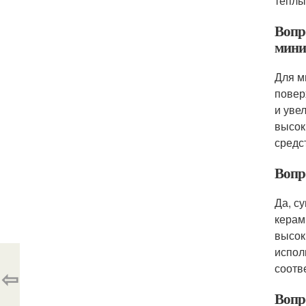
тёплы
Вопр
мини
Для м
повер
и уве
высок
средс
Вопр
Да, с
керам
высок
испол
соотв
⇦
Вопр