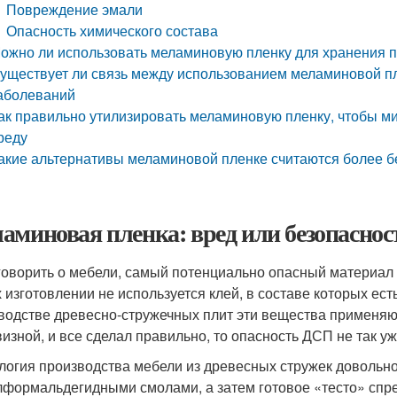
Повреждение эмали
Опасность химического состава
ожно ли использовать меламиновую пленку для хранения п
уществует ли связь между использованием меламиновой пл
аболеваний
ак правильно утилизировать меламиновую пленку, чтобы 
реду
акие альтернативы меламиновой пленке считаются более 
аминовая пленка: вред или безопаснос
говорить о мебели, самый потенциально опасный материал
х изготовлении не используется клей, в составе которых ес
водстве древесно-стружечных плит эти вещества применяют
изной, и все сделал правильно, то опасность ДСП не так уж
логия производства мебели из древесных стружек довольн
формальдегидными смолами, а затем готовое «тесто» спр