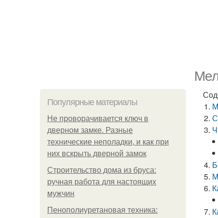
Мел
Сод
Популярные материалы
М
С
Не проворачивается ключ в
Ч
дверном замке. Разные
технические неполадки, и как при
них вскрыть дверной замок
Б
Строительство дома из бруса:
М
ручная работа для настоящих
К
мужчин
Пенополиуретановая техника:
К