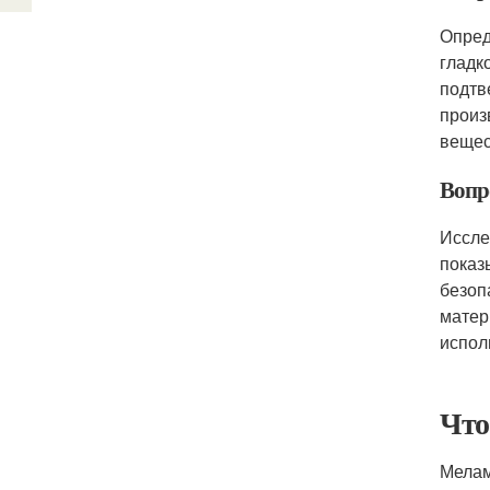
Опред
гладк
подтв
произ
вещес
Вопр
Иссле
показ
безоп
матер
испол
Что
Мелам