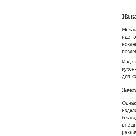
На к
Мелам
идет 
возде
возде
Издел
кухон
для к
Заче
Однак
издел
Благо
внешн
разли