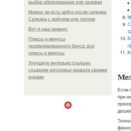
выбор оборудования для заливки
Можно ли есть арбуз после селедки.
М
Селедка с арбузом или тортом
С
Boт и наш ремoнт.
з
К
Плюсы и минусы
с
профилированного бруса: все
К
плюсы и минусы
Улучшите интерьер спальни:
создание изголовья кровати своими
Мел
руками
Если 
при и
произ
дешев
Техно
фенол