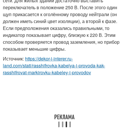
сети. Для жилых зданий достаточно выставить
переключатель в положение 250 В. После этого один
щуп прикасается к оголённому проводу нейтрали (он
должен иметь синий цвет изоляции), а второй к фазе.
Если предположения оказались правильными, то
индикатор показывает цифру, близкую к 220 В. Этим
способом проверяется провод заземления, но прибор
показывает меньшие цифры.
Источник:
https://dekor-i-interer.ru-
land.com/stati/rasshifrovka-kabelya-i-provoda-kak-
rasshifrovat-markirovku-kabeley-i-provodov