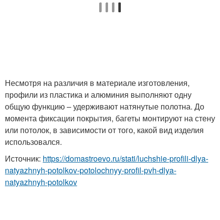
Несмотря на различия в материале изготовления,
профили из пластика и алюминия выполняют одну
общую функцию – удерживают натянутые полотна. До
момента фиксации покрытия, багеты монтируют на стену
или потолок, в зависимости от того, какой вид изделия
использовался.
Источник:
https://domastroevo.ru/stati/luchshie-profili-dlya-
natyazhnyh-potolkov-potolochnyy-profil-pvh-dlya-
natyazhnyh-potolkov