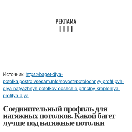
Источник:
https://baget-dlya-
potolka.postroivsesam.info/novosti/potolochnyy-profil-pvh-
dlya-natyazhnyh-potolkov-obshchie-principy-krepleniya-
profilya-dlya
Соединительный профиль для
натяжных потолков. Какой багет
лучше под натяжные потолки