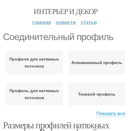
ИНТЕРЬЕР И ДЕКОР
главная
новости
статьи
Соединительный профиль
Профили для натяжных
Алюминиевый профиль
потолков
Профиль для натяжных
Теневой профиль
потолков
Показать все
Размеры профилей натяжных
Профиль для натяжного
Профили для натяжных
потолка
полотен