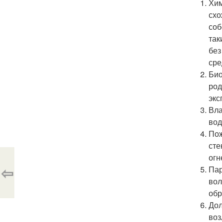
Хим
схо
соб
так
без
сре
Био
род
экс
Вла
вод
Пож
сте
огн
⇦
Пар
вол
обр
Дол
воз