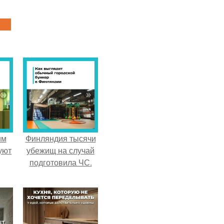
им
Финляндия тысячи
уют
убежищ на случай
подготовила ЧС.