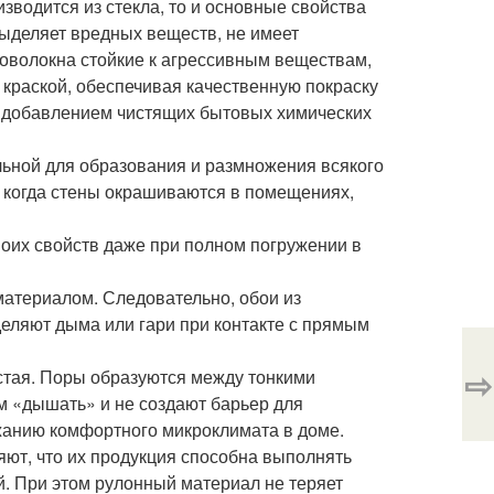
зводится из стекла, то и основные свойства
выделяет вредных веществ, не имеет
кловолокна стойкие к агрессивным веществам,
с краской, обеспечивая качественную покраску
с добавлением чистящих бытовых химических
льной для образования и размножения всякого
, когда стены окрашиваются в помещениях,
своих свойств даже при полном погружении в
атериалом. Следовательно, обои из
деляют дыма или гари при контакте с прямым
⇨
стая. Поры образуются между тонкими
м «дышать» и не создают барьер для
жанию комфортного микроклимата в доме.
ют, что их продукция способна выполнять
й. При этом рулонный материал не теряет