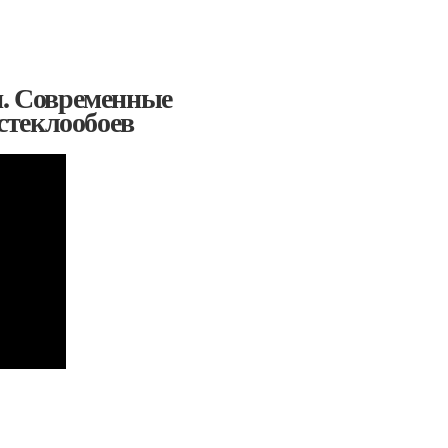
и. Современные
стеклообоев