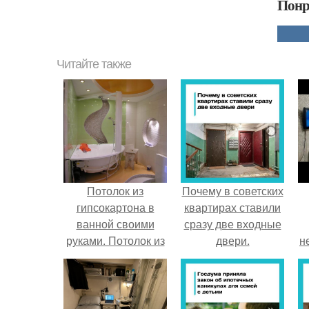
Понр
Читайте также
Потолок из
Почему в советских
гипсокартона в
квартирах ставили
ванной своими
сразу две входные
руками. Потолок из
двери.
н
гипсокартона в
ванной — плюсы,
минусы, советы по
выбору дизайна и