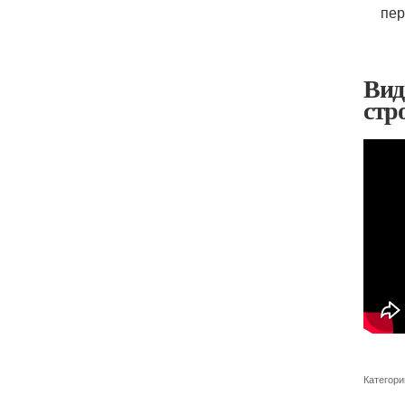
пер
Вид
стр
Категори