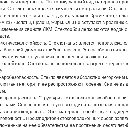
ическая инертность. Поскольку данный вид материала прои
жи. Стеклоткань является химически нейтральной. Она не 
ственного и не впитывает других запахов. Кроме того, сте
им как кислоты, щелочи, жиры. Они не вступают в реакцию 
 изменения свойств ЛКМ. Стеклообои легко моются водой 
дств.
логическая стойкость. Стеклоткань является непривлекате
а бактерий, домовых грибов, плесени. Это особенно важно
плуатируемых в условиях повышенной влажности.
гостойкость. Стеклоткань не поглощает влагу и не теряет 
у.
аробезопасность. Стекло является абсолютно негорючим м
клоткани не горят и не распространяют горение. Они не вы
ем.
опроницаемость. Структура стекловолоконных обоев пори
окнами. Они не препятствуют выходу пара, позволяя стена
азования конденсата. Этот материал способствует поддер
говечность. Производители стекловолоконных обоев заявля
ложенные на нее обязательства на протяжении десятилети