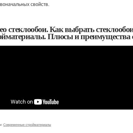
воначальных свойств.
ео стеклообои. Как выбрать стеклообо
ойматериалы. Плюсы и преимущества 
и:
Современные стройматериалы