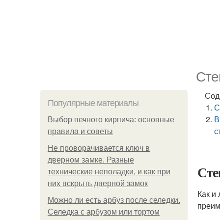
Сте
Сод
Популярные материалы
С
В
Выбор печного кирпича: основные
с
правила и советы
Не проворачивается ключ в
дверном замке. Разные
Сте
технические неполадки, и как при
них вскрыть дверной замок
Как и
Можно ли есть арбуз после селедки.
преим
Селедка с арбузом или тортом