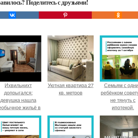
авилось? Поделитесь с друзьями!
Ихвильнихт
Уютная квартира 27
Семьям с одн
допрыгался:
кв. метров
ребёнком совет
девушка нашла
не тянуть с
еобычное жильё в
ипотекой.
Пятигорске.