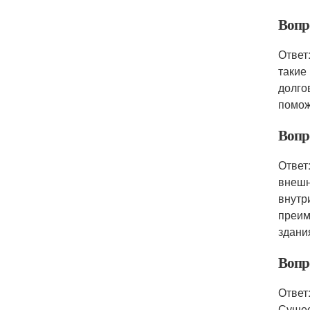
Вопр
Ответ
такие
долго
помож
Вопр
Ответ
внешн
внутр
преим
здани
Вопр
Ответ
Сущес