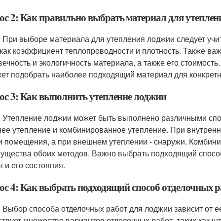
ос 2: Как правильно выбрать материал для утепле
: При выборе материала для утепления лоджии следует учит
 как коэффициент теплопроводности и плотность. Также ва
вечность и экологичность материала, а также его стоимость
ет подобрать наиболее подходящий материал для конкретн
ос 3: Как выполнить утепление лоджии
: Утепление лоджии может быть выполнено различными спос
ее утепление и комбинированное утепление. При внутрен
и помещения, а при внешнем утеплении - снаружи. Комбини
ущества обоих методов. Важно выбрать подходящий способ
я и его состояния.
ос 4: Как выбрать подходящий способ отделочных р
: Выбор способа отделочных работ для лоджии зависит от е
твует множество вариантов отделочных работ, таких как ш