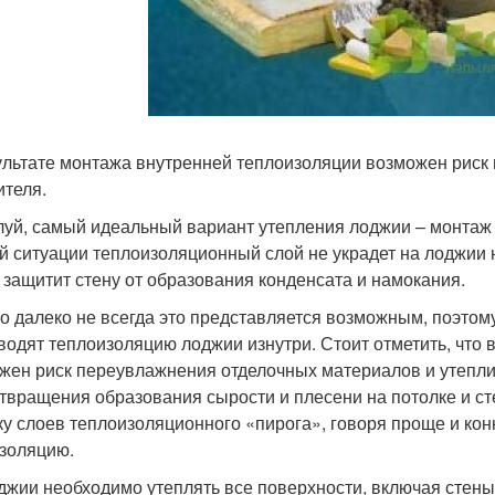
ультате монтажа внутренней теплоизоляции возможен риск
ителя.
уй, самый идеальный вариант утепления лоджии – монтаж 
й ситуации теплоизоляционный слой не украдет на лоджии 
 защитит стену от образования конденсата и намокания.
о далеко не всегда это представляется возможным, поэтом
водят теплоизоляцию лоджии изнутри. Стоит отметить, что 
жен риск переувлажнения отделочных материалов и утеплит
твращения образования сырости и плесени на потолке и ст
ку слоев теплоизоляционного «пирога», говоря проще и ко
золяцию.
джии необходимо утеплять все поверхности, включая стены