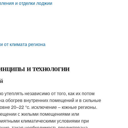
пления и отделки лоджии
и от климата региона
ринципы и технологии
ой
 утеплять независимо от того, как их потом
 на обогрев внутренних помещений и в сильные
овне 20–22 °c. исключение – южные регионы.
овмещении с жилыми помещениями или
приятными климатическими условиями при
ение. такая необходимость продиктована