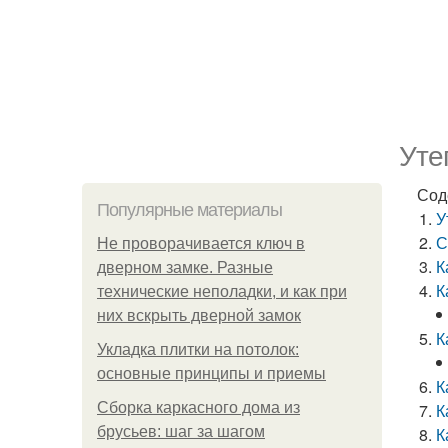
Уте
Сод
Популярные материалы
У
С
Не проворачивается ключ в
К
дверном замке. Разные
К
технические неполадки, и как при
них вскрыть дверной замок
К
Укладка плитки на потолок:
основные принципы и приемы
К
Сборка каркасного дома из
К
брусьев: шаг за шагом
К