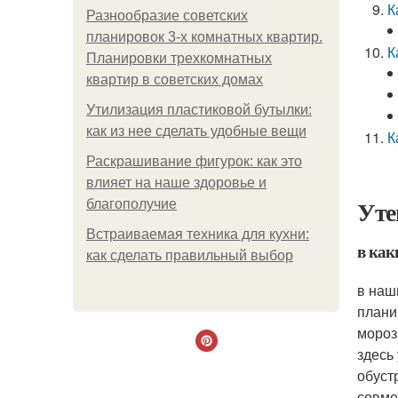
К
Разнообразие советских
планировок 3-х комнатных квартир.
К
Планировки трехкомнатных
квартир в советских домах
Утилизация пластиковой бутылки:
как из нее сделать удобные вещи
К
Раскрашивание фигурок: как это
влияет на наше здоровье и
Уте
благополучие
Встраиваемая техника для кухни:
в как
как сделать правильный выбор
в наш
плани
мороз
здесь
обуст
совме