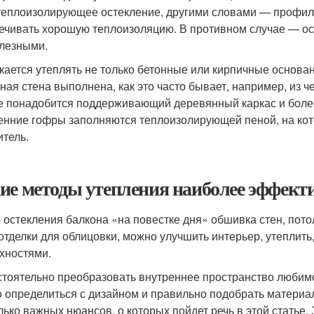
теплоизолирующее остекление, другими словами — профил
ечивать хорошую теплоизоляцию. В противном случае — ос
лезными.
кается утеплять не только бетонные или кирпичные основа
ная стена выполнена, как это часто бывает, например, из 
е понадобится поддерживающий деревянный каркас и боле
енние гофры заполняются теплоизолирующей пеной, на ко
итель.
ие методы утепления наиболее эффект
 остекления балкона «на повестке дня» обшивка стен, пото
отделки для облицовки, можно улучшить интерьер, утеплить
хностями.
тоятельно преобразовать внутреннее пространство любимо
о определиться с дизайном и правильно подобрать материал
лько важных нюансов, о которых пойдет речь в этой статье. 