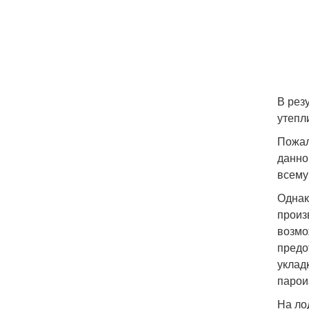
В рез
утепл
Пожал
данно
всему
Однак
произ
возмо
предо
уклад
парои
На ло