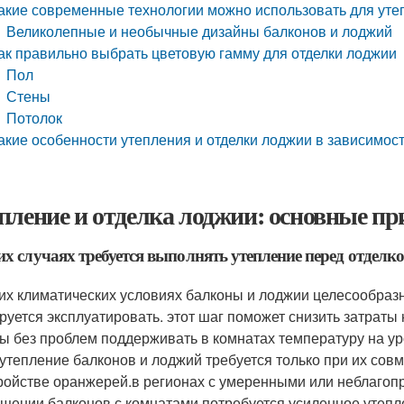
акие современные технологии можно использовать для уте
Великолепные и необычные дизайны балконов и лоджий
ак правильно выбрать цветовую гамму для отделки лоджии
Пол
Стены
Потолок
акие особенности утепления и отделки лоджии в зависимост
пление и отделка лоджии: основные п
их случаях требуется выполнять утепление перед отделк
их климатических условиях балконы и лоджии целесообразно
руется эксплуатировать. этот шаг поможет снизить затраты
ы без проблем поддерживать в комнатах температуру на ур
 утепление балконов и лоджий требуется только при их с
ройстве оранжерей.в регионах с умеренными или неблаго
щении балконов с комнатами потребуется усиленное утепл