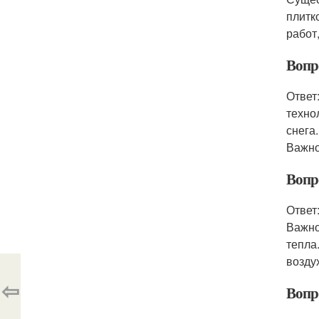
плитк
работ
Вопр
Ответ
техно
снега
Важно
Вопр
Ответ
Важно
тепла
возду
⇦
Вопр