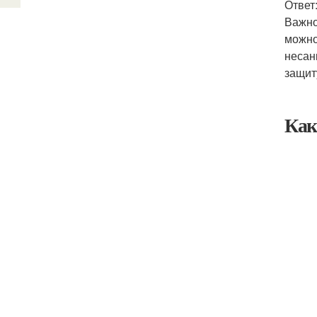
Ответ
Важно
можно
несан
защит
Как