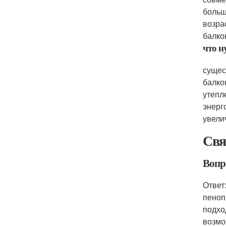
больш
возра
балко
что н
сущес
балко
утепл
энерг
увели
Свя
Вопр
Ответ
пеноп
подхо
возмо