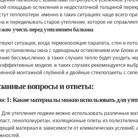
ой площадью остекления и недостаточной толщиной перекр
стут теплопотери. именно в таких ситуациях чаще всего пр
на и переделывать старое утепление, которое не справляет
ужно учесть перед утеплением балкона
твуют ситуации, когда термоизоляция парапета, стен и пото
не установлены окна с одинарным остеклением или блоки 
ение бессмысленно. в таких случаях тепло будет уходить чер
оэффективные модели. в таких случаях рекомендуется выб
ченной монтажной глубиной и двойные стеклопакеты с сел
занные вопросы и ответы:
ос 1: Какие материалы можно использовать для уте
: Для утепления лоджии можно использовать различные мат
ласт, пенополиуретан, изоляционные плиты из полиэтилена
дящий материал в зависимости от климатических условий,
жностей.