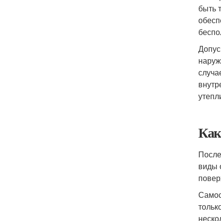
быть 
обесп
беспо
Допус
наруж
случа
внутр
утепл
Как
После
виды 
повер
Самос
тольк
неско