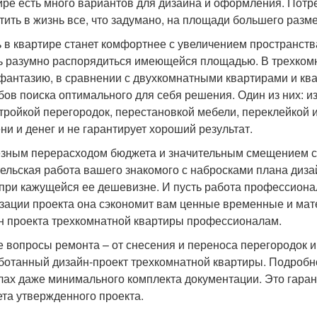
ире есть много вариантов для дизайна и оформления. Потр
тить в жизнь все, что задумано, на площади большего разме
 в квартире станет комфортнее с увеличением пространств
ь разумно распорядиться имеющейся площадью. В трехкомна
фантазию, в сравнении с двухкомнатными квартирами и кв
бов поиска оптимального для себя решения. Один из них: и
тройкой перегородок, перестановкой мебели, переклейкой и
ни и денег и не гарантирует хороший результат.
зным перерасходом бюджета и значительным смещением ср
ельская работа вашего знакомого с набросками плана диза
 при кажущейся ее дешевизне. И пусть работа профессиона
зации проекта она сэкономит вам ценные временные и мате
н проекта трехкомнатной квартиры профессионалам.
е вопросы ремонта – от снесения и переноса перегородок и
ботанный дизайн-проект трехкомнатной квартиры. Подроб
лах даже минимального комплекта документации. Это гаран
та утвержденного проекта.