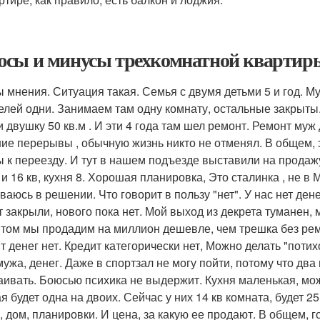
сы и минусы трехкомнатной квартиры
 мнения. Ситуация такая. Семья с двумя детьми 5 и год. Му
елей одни. Занимаем там одну комнату, остальные закрыты. 
и двушку 50 кв.м . И эти 4 года там шел ремонт. Ремонт му
ие перерывы , обычную жизнь никто не отменял. В общем, 
ы к переезду. И тут в нашем подъезде выставили на продаж
 и 16 кв, кухня 8. Хорошая планировка, Это сталинка , не в 
ваюсь в решении. Что говорит в пользу "нет". У нас нет дене
т закрыли, нового пока нет. Мой выход из декрета туманен,
том мы продадим на миллион дешевле, чем трешка без рем
 денег нет. Кредит категорически нет, Можно делать "потихо
мужа, денег. Даже в спортзал не могу пойти, потому что два
аивать. Боюсью психика не выдержит. Кухня маленькая, мо
я будет одна на двоих. Сейчас у них 14 кв комната, будет 2
, дом, планировки. И цена, за какую ее продают. В общем, го