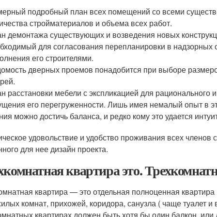
ерный подробный план всех помещений со всеми существ
ичества стройматериалов и объема всех работ.
н демонтажа существующих и возведения новых конструкций
бходимый для согласования перепланировки в надзорных 
олнения его строителями.
омость дверных проемов понадобится при выборе размеро
рей.
н расстановки мебели с экспликацией для рационального и
щения его перегруженности. Лишь имея немалый опыт в э
ния можно достичь баланса, и редко кому это удается интуи
ическое удовольствие и удобство проживания всех членов с
нного для нее дизайн проекта.
хкомнатная квартира это. Трехкомнат
омнатная квартира — это отдельная полноценная квартира 
жилых комнат, прихожей, коридора, санузла ( чаще туалет и в
омнатных квартирах должен быть хотя бы один балкон, или 