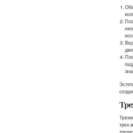
Обм
кол
Пла
нео
исп
Вед
две
Пла
ощу
зна
Эстет
созда
Тре
Трехк
трех 
трехк