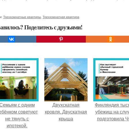
и:
Трехкомнатные квартиры
,
Трехкомнатная квартира
авилось? Поделитесь с друзьями!
Семьям с одним
Двухскатная
Финляндия тыс
ебёнком советуют
кровля. Двускатная
убежищ на слу
не тянуть с
крыша
подготовила Ч
ипотекой.