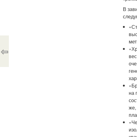
В зав
следу
«Ст
выс
мет
⇦
«Хр
вес
оче
ген
хар
«Бр
на 
сос
же,
пла
«Че
изо
ква