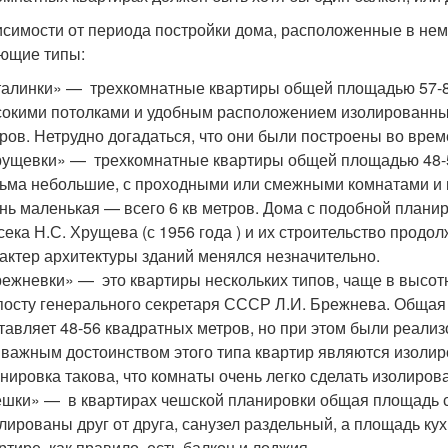
исимости от периода постройки дома, расположенные в не
ющие типы:
алинки» — трехкомнатные квартиры общей площадью 57-85
окими потолками и удобным расположением изолированных 
ров. Нетрудно догадаться, что они были построены во времен
ущевки» — трехкомнатные квартиры общей площадью 48-5
ьма небольшие, с проходными или смежными комнатами и н
нь маленькая — всего 6 кв метров. Дома с подобной плани
сека Н.С. Хрущева (с 1956 года ) и их строительство продо
актер архитектуры зданий менялся незначительно.
ежневки» — это квартиры нескольких типов, чаще в высот
посту генерального секретаря СССР Л.И. Брежнева. Общая
тавляет 48-56 квадратных метров, но при этом были реали
 важным достоинством этого типа квартир являются изолир
нировка такова, что комнаты очень легко сделать изолиро
шки» — в квартирах чешской планировки общая площадь со
лированы друг от друга, санузел раздельный, а площадь кух
ртире, как правило, есть балкон и лоджия.