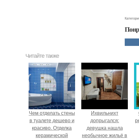
Категори
Понр
Читайте также
Чем отделать стены
Ихвильнихт
в туалете дешево и
допрыгался:
р
красиво. Отделка
девушка нашла
керамической
необычное жильё в