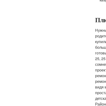
Плю
Нужны
родит
купил
больш
готов
25, 25
сомне
проек
ремон
ремонт
видя 
прост
детска
Район