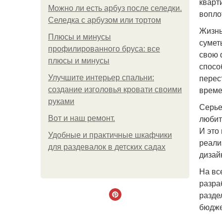
кварт
Можно ли есть арбуз после селедки.
вопло
Селедка с арбузом или тортом
Жизнь
Плюсы и минусы
сумет
профилированного бруса: все
свою 
плюсы и минусы
спосо
перес
Улучшите интерьер спальни:
време
создание изголовья кровати своими
руками
Серье
любит
Boт и наш ремoнт.
И это
Удобные и практичные шкафчики
реали
для раздевалок в детских садах
дизай
На вс
разра
разде
бюдже