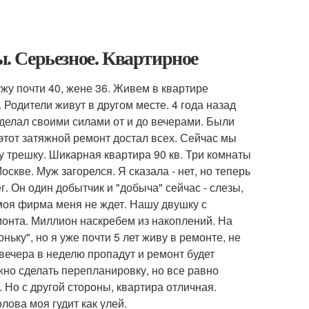
. Серьезное. Квартирное
жу почти 40, жене 36. Живем в квартире
Родители живут в другом месте. 4 года назад
ж делал своими силами от и до вечерами. Были
этот затяжной ремонт достал всех. Сейчас мы
у трешку. Шикарная квартира 90 кв. Три комнаты
Москве. Муж загорелся. Я сказала - нет, но теперь
г. Он один добытчик и "добыча" сейчас - слезы,
 моя фирма меня не ждет. Нашу двушку с
онта. Миллион наскребем из накоплений. На
ньку", но я уже почти 5 лет живу в ремонте, не
 вечера в неделю пропадут и ремонт будет
жно сделать перепланировку, но все равно
5. Но с другой стороны, квартира отличная.
лова моя гудит как улей.