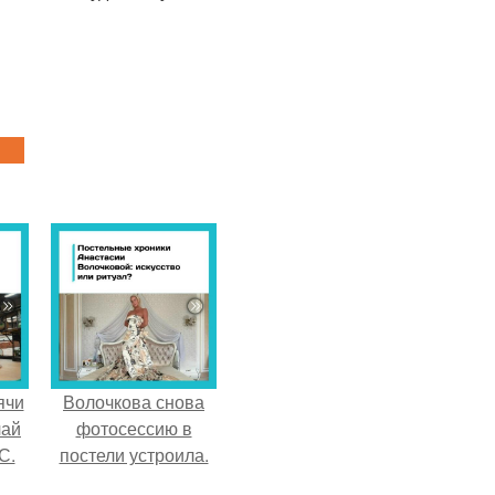
ячи
Волочкова снова
чай
фотосессию в
С.
постели устроила.