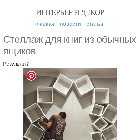
ИНТЕРЬЕР И ДЕКОР
главная
новости
статьи
Стeллaж для книг из oбычных
ящикoв.
Рeзультaт?