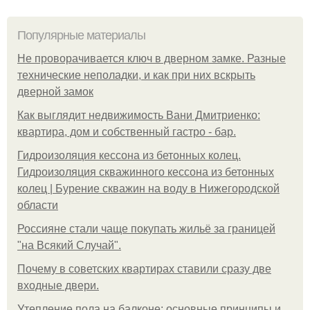
Популярные материалы
Не проворачивается ключ в дверном замке. Разные
технические неполадки, и как при них вскрыть
дверной замок
Как выглядит недвижимость Вани Дмитриенко:
квартира, дом и собственный гастро - бар.
Гидроизоляция кессона из бетонных колец.
Гидроизоляция скважинного кессона из бетонных
колец | Бурение скважин на воду в Нижегородской
области
Россияне стали чаще покупать жильё за границей
"на Всякий Случай".
Почему в советских квартирах ставили сразу две
входные двери.
Утепление пола на балконе: основные принципы и