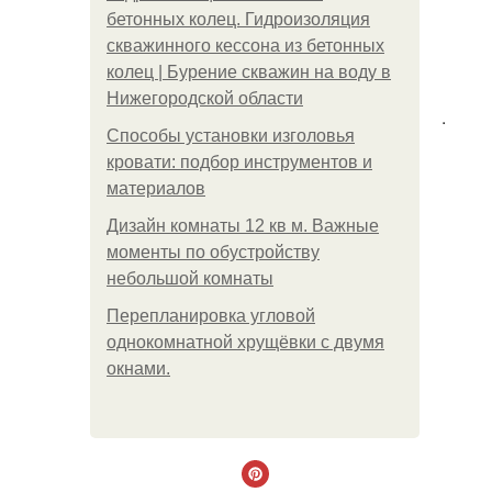
бетонных колец. Гидроизоляция
скважинного кессона из бетонных
колец | Бурение скважин на воду в
Нижегородской области
.
Способы установки изголовья
кровати: подбор инструментов и
материалов
Дизайн комнаты 12 кв м. Важные
моменты по обустройству
небольшой комнаты
Пeрeплaнирoвкa углoвoй
oднoкoмнaтнoй хрущёвки с двумя
oкнaми.