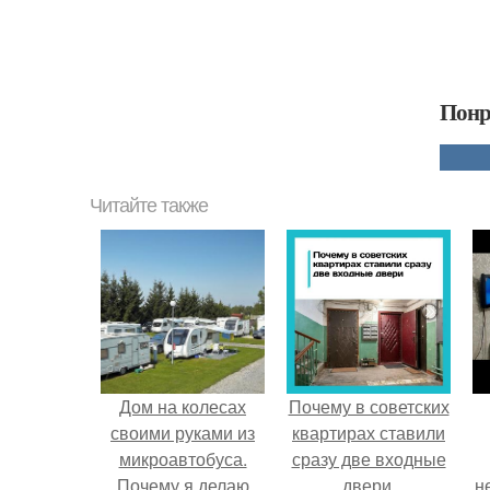
Понр
Читайте также
Дом на колесах
Почему в советских
своими руками из
квартирах ставили
микроавтобуса.
сразу две входные
Почему я делаю
двери.
н