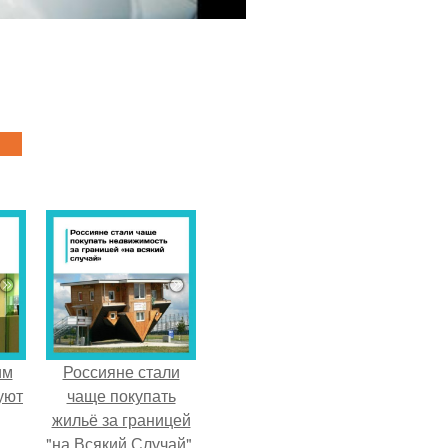
им
Россияне стали
уют
чаще покупать
жильё за границей
"на Всякий Случай".