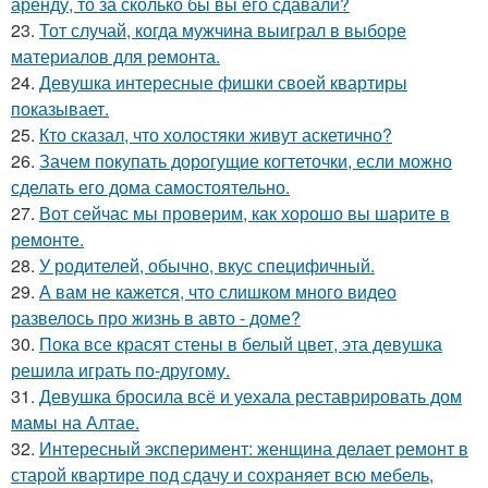
аренду, то за сколько бы вы его сдавали?
23.
Тот случай, когда мужчина выиграл в выборе
материалов для ремонта.
24.
Девушка интересные фишки своей квартиры
показывает.
25.
Кто сказал, что холостяки живут аскетично?
26.
Зачем покупать дорогущие когтеточки, если можно
сделать его дома самостоятельно.
27.
Вот сейчас мы проверим, как хорошо вы шарите в
ремонте.
28.
У родителей, обычно, вкус специфичный.
29.
А вам не кажется, что слишком много видео
развелось про жизнь в авто - доме?
30.
Пока все красят стены в белый цвет, эта девушка
решила играть по-другому.
31.
Девушка бросила всё и уехала реставрировать дом
мамы на Алтае.
32.
Интересный эксперимент: женщина делает ремонт в
старой квартире под сдачу и сохраняет всю мебель,