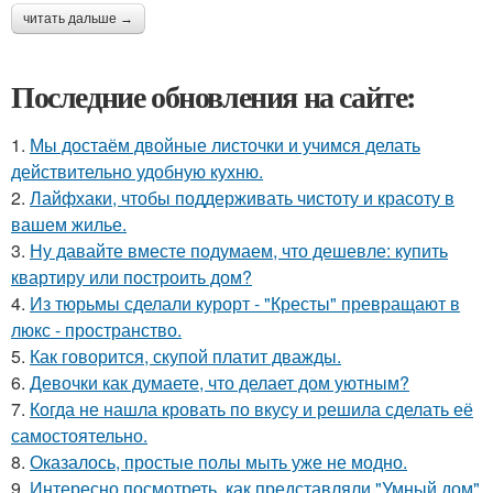
читать дальше →
Последние обновления на сайте:
1.
Мы достаём двойные листочки и учимся делать
действительно удобную кухню.
2.
Лайфхаки, чтобы поддерживать чистоту и красоту в
вашем жилье.
3.
Ну давайте вместе подумаем, что дешевле: купить
квартиру или построить дом?
4.
Из тюрьмы сделали курорт - "Кресты" превращают в
люкс - пространство.
5.
Как говорится, скупой платит дважды.
6.
Девочки как думаете, что делает дом уютным?
7.
Когда не нашла кровать по вкусу и решила сделать её
самостоятельно.
8.
Оказалось, простые полы мыть уже не модно.
9.
Интересно посмотреть, как представляли "Умный дом"