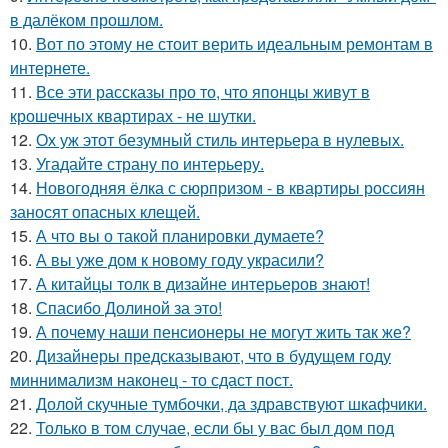
в далёком прошлом.
10.
Вот по этому не стоит верить идеальным ремонтам в
интернете.
11.
Все эти рассказы про то, что японцы живут в
крошечных квартирах - не шутки.
12.
Ох уж этот безумный стиль интерьера в нулевых.
13.
Угадайте страну по интерьеру.
14.
Новогодняя ёлка с сюрпризом - в квартиры россиян
заносят опасных клещей.
15.
А что вы о такой планировки думаете?
16.
А вы уже дом к новому году украсили?
17.
А китайцы толк в дизайне интерьеров знают!
18.
Спасибо Долиной за это!
19.
А почему наши пенсионеры не могут жить так же?
20.
Дизайнеры предсказывают, что в будущем году
миннимализм наконец - то сдаст пост.
21.
Долой скучные тумбочки, да здравствуют шкафчики.
22.
Только в том случае, если бы у вас был дом под