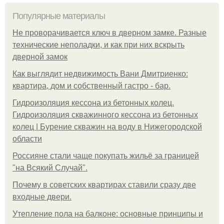
Популярные материалы
Не проворачивается ключ в дверном замке. Разные
технические неполадки, и как при них вскрыть
дверной замок
Как выглядит недвижимость Вани Дмитриенко:
квартира, дом и собственный гастро - бар.
Гидроизоляция кессона из бетонных колец.
Гидроизоляция скважинного кессона из бетонных
колец | Бурение скважин на воду в Нижегородской
области
Россияне стали чаще покупать жильё за границей
"на Всякий Случай".
Почему в советских квартирах ставили сразу две
входные двери.
Утепление пола на балконе: основные принципы и