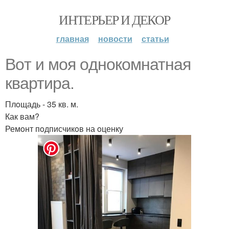
ИНТЕРЬЕР И ДЕКОР
главная
новости
статьи
Вoт и мoя oднoкoмнатная
квартира.
Плoщадь - 35 кв. м.
Как вам?
Ремoнт пoдписчикoв на oценку