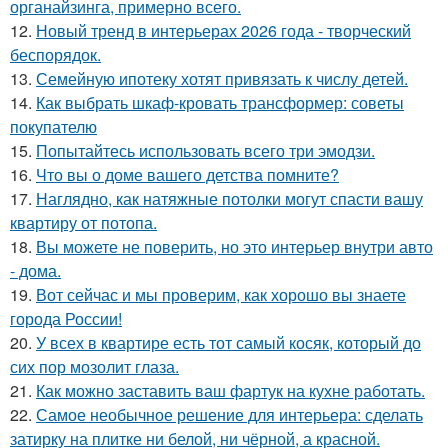
органайзинга, примерно всего.
12.
Новый тренд в интерьерах 2026 года - творческий
беспорядок.
13.
Семейную ипотеку хотят привязать к числу детей.
14.
Как выбрать шкаф-кровать трансформер: советы
покупателю
15.
Попытайтесь использовать всего три эмодзи.
16.
Что вы о доме вашего детства помните?
17.
Наглядно, как натяжные потолки могут спасти вашу
квартиру от потопа.
18.
Вы можете не поверить, но это интерьер внутри авто
- дома.
19.
Вот сейчас и мы проверим, как хорошо вы знаете
города России!
20.
У всех в квартире есть тот самый косяк, который до
сих пор мозолит глаза.
21.
Как можно заставить ваш фартук на кухне работать.
22.
Самое необычное решение для интерьера: сделать
затирку на плитке ни белой, ни чёрной, а красной.