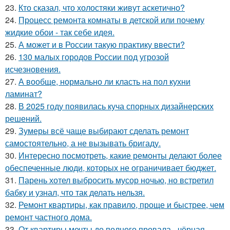
23.
Кто сказал, что холостяки живут аскетично?
24.
Процесс ремонта комнаты в детской или почему
жидкие обои - так себе идея.
25.
А может и в России такую практику ввести?
26.
130 малых городов России под угрозой
исчезновения.
27.
А вообще, нормально ли класть на пол кухни
ламинат?
28.
В 2025 году появилась куча спорных дизайнерских
решений.
29.
Зумеры всё чаще выбирают сделать ремонт
самостоятельно, а не вызывать бригаду.
30.
Интересно посмотреть, какие ремонты делают более
обеспеченные люди, которых не ограничивает бюджет.
31.
Парень хотел выбросить мусор ночью, но встретил
бабку и узнал, что так делать нельзя.
32.
Ремонт квартиры, как правило, проще и быстрее, чем
ремонт частного дома.
33.
От квартиры мечты до полного провала - чёрная