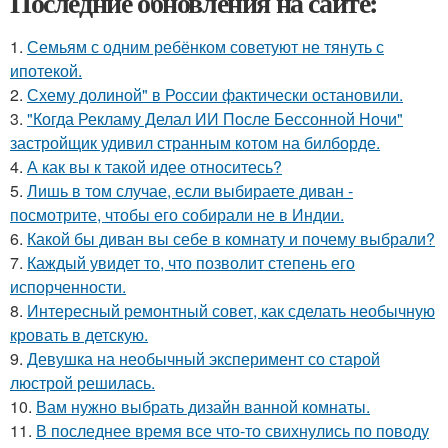
Последние обновления на сайте:
1.
Семьям с одним ребёнком советуют не тянуть с
ипотекой.
2.
Схему долиной" в России фактически остановили.
3.
"Когда Рекламу Делал ИИ После Бессонной Ночи"
застройщик удивил странным котом на билборде.
4.
А как вы к такой идее относитесь?
5.
Лишь в том случае, если выбираете диван -
посмотрите, чтобы его собирали не в Индии.
6.
Какой бы диван вы себе в комнату и почему выбрали?
7.
Каждый увидет то, что позволит степень его
испорченности.
8.
Интересный ремонтный совет, как сделать необычную
кровать в детскую.
9.
Девушка на необычный эксперимент со старой
люстрой решилась.
10.
Вам нужно выбрать дизайн ванной комнаты.
11.
В последнее время все что-то свихнулись по поводу