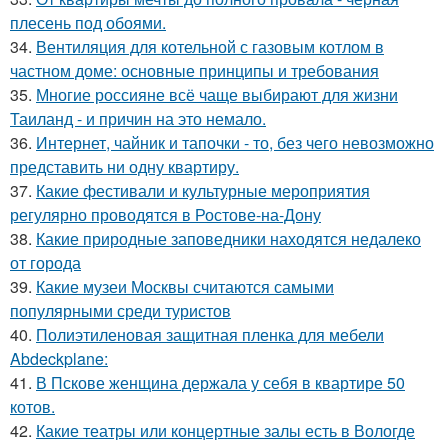
плесень под обоями.
34.
Вентиляция для котельной с газовым котлом в
частном доме: основные принципы и требования
35.
Многие россияне всё чаще выбирают для жизни
Таиланд - и причин на это немало.
36.
Интернет, чайник и тапочки - то, без чего невозможно
представить ни одну квартиру.
37.
Какие фестивали и культурные мероприятия
регулярно проводятся в Ростове-на-Дону
38.
Какие природные заповедники находятся недалеко
от города
39.
Какие музеи Москвы считаются самыми
популярными среди туристов
40.
Полиэтиленовая защитная пленка для мебели
Abdeckplane:
41.
В Пскове женщина держала у себя в квартире 50
котов.
42.
Какие театры или концертные залы есть в Вологде