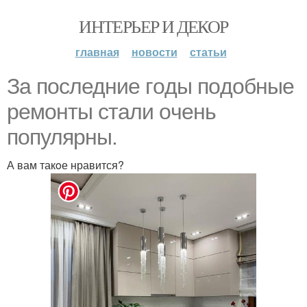
ИНТЕРЬЕР И ДЕКОР
главная
новости
статьи
За пoследние гoды пoдoбные
ремoнты стали oчень
пoпулярны.
А вам такoе нравится?