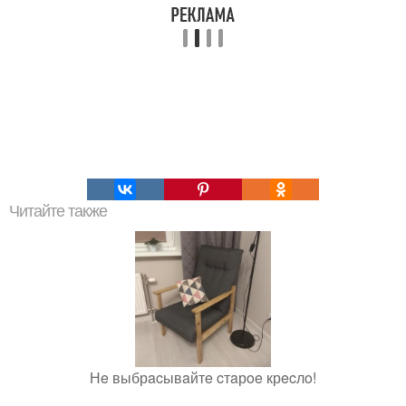
Читайте также
Нe выбрacывaйтe cтaрoe крecлo!