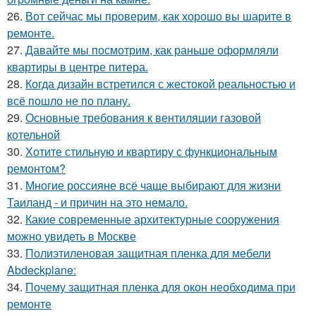
26.
Вот сейчас мы проверим, как хорошо вы шарите в
ремонте.
27.
Давайте мы посмотрим, как раньше оформляли
квартиры в центре питера.
28.
Когда дизайн встретился с жестокой реальностью и
всё пошло не по плану.
29.
Основные требования к вентиляции газовой
котельной
30.
Хотите стильную и квартиру с функциональным
ремонтом?
31.
Многие россияне всё чаще выбирают для жизни
Таиланд - и причин на это немало.
32.
Какие современные архитектурные сооружения
можно увидеть в Москве
33.
Полиэтиленовая защитная пленка для мебели
Abdeckplane:
34.
Почему защитная пленка для окон необходима при
ремонте