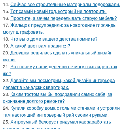
14.
Сейчас все строительные материалы подорожали.
15.
Тот самый новый год, который не повторить.
16.
Простите, а зачем переделывать старую мебель?
17.
Жильцов предупредили: за новогодние гирлянды
могут штрафовать.
18.
Что вы о доме вашего детства помните?
19.
А какой цвет вам нравится?
20.
Девушка решилась сделать уникальный дизайн
кухни.
21.
Вот почему наши деревни не могут выглядеть так
же?
22.
Давайте мы посмотрим, какой дизайн интерьера
делают в канадских квартирах.
23.
Каким тостом вы бы поздравили самих себя, за
окончание долгого ремонта?
24.
Купили коробку дома с голыми стенами и устроили
там настоящий интерьерный рай своими руками.
25.
Хитроумный белорус придумал как заработать
огромные деньги на камне.