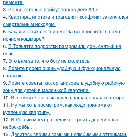
ремонте.
3.
Вещи, которые поймут только дети 90 х.
4.
Квартира, ипотека и трагедия - конфликт закончился
смертельным исходом.
5.
Какая из этих лестниц могла бы присниться вам в
ночном кошмаре?
6.
В Тольятти подростки разгромили дом, снятый на
ночь.
7.
Это вам за то, что богу не молитесь.
8.
Ловите проект очень удобную и функциональную
спальню.
9.
Ловите советы, как организовать удобную рабочую
зону для детей в маленькой квартире.
10.
Вспомните, как выглядела ваша первая квартира.
11.
Ну мы хоть посмотрим, как люди принимают
купленную квартиру.
12.
В России могут разрешить строить деревянные
небоскрёбы.
13.
Делитесь своими самыми нелюбимыми оттенками.