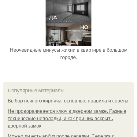
Неочевидные минусы жихни в квартире в большом
городе.
Популярные материалы
Выбор печного кирпича: основные правила и советы
Не проворачивается ключ в дверном замке. Разные
технические неполадки, и как при них вскрыть
дверной замок
Можно ли есть арбуз после селедки. Селедка с