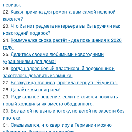
певицы.
22.
Какая причина для ремонта вам самой нелепой
кажется?
23.
Что бы из предмета интерьера вы бы вручили как
новогодний подарок?
24.
Коммуналка снова растёт - два повышения в 2026
году.
25.
Делитесь своими любимыми новогодними
украшениями для дома!
26.
Когда надоел белый пластиковый подоконник и
захотелось добавить изюминки.
27.
Безвкусица звонила, просила вернуть ей унитаз.
28.
Давайте мы поиграем!
29.
Радикальное решение, если не хочется покупать
новый холодильник вместо ободранного.
30.
Без детей не взять ипотеку, но детей не завести без
ипотеки.
31.
Оказывается, что квартиру в Германии можно
обустроить буквально с помойки.