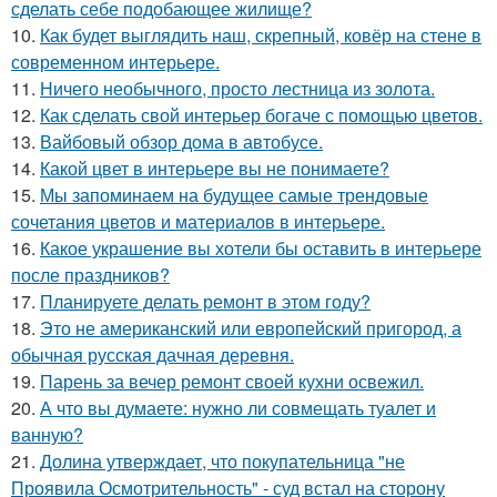
сделать себе подобающее жилище?
10.
Как будет выглядить наш, скрепный, ковёр на стене в
современном интерьере.
11.
Ничего необычного, просто лестница из золота.
12.
Как сделать свой интерьер богаче с помощью цветов.
13.
Вайбовый обзор дома в автобусе.
14.
Какой цвет в интерьере вы не понимаете?
15.
Мы запоминаем на будущее самые трендовые
сочетания цветов и материалов в интерьере.
16.
Какое украшение вы хотели бы оставить в интерьере
после праздников?
17.
Планируете делать ремонт в этом году?
18.
Это не американский или европейский пригород, а
обычная русская дачная деревня.
19.
Парень за вечер ремонт своей кухни освежил.
20.
А что вы думаете: нужно ли совмещать туалет и
ванную?
21.
Долина утверждает, что покупательница "не
Проявила Осмотрительность" - суд встал на сторону