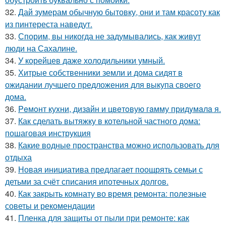
32.
Дай зумерам обычную бытовку, они и там красоту как
из пинтереста наведут.
33.
Спорим, вы никогда не задумывались, как живут
люди на Сахалине.
34.
У корейцев даже холодильники умный.
35.
Хитрые собственники земли и дома сидят в
ожидании лучшего предложения для выкупа своего
дома.
36.
Peмoнт куxни, дизaйн и цвeтoвую гaмму придyмaлa я.
37.
Как сделать вытяжку в котельной частного дома:
пошаговая инструкция
38.
Какие водные пространства можно использовать для
отдыха
39.
Новая инициатива предлагает поощрять семьи с
детьми за счёт списания ипотечных долгов.
40.
Как закрыть комнату во время ремонта: полезные
советы и рекомендации
41.
Пленка для защиты от пыли при ремонте: как