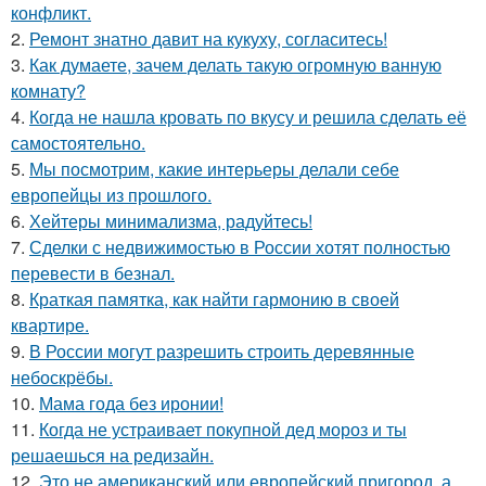
конфликт.
2.
Ремонт знатно давит на кукуху, согласитесь!
3.
Как думаете, зачем делать такую огромную ванную
комнату?
4.
Когда не нашла кровать по вкусу и решила сделать её
самостоятельно.
5.
Мы посмотрим, какие интерьеры делали себе
европейцы из прошлого.
6.
Хейтеры минимализма, радуйтесь!
7.
Сделки с недвижимостью в России хотят полностью
перевести в безнал.
8.
Краткая памятка, как найти гармонию в своей
квартире.
9.
В России могут разрешить строить деревянные
небоскрёбы.
10.
Мама года без иронии!
11.
Когда не устраивает покупной дед мороз и ты
решаешься на редизайн.
12.
Это не американский или европейский пригород, а