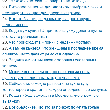
22.
"Никакой ипотеки! " - Говорят нам китайцы.
23.
Рисковое решение для квартиры: выбрать яркий и
нестандартный цвет для двери в квартире.
24.
Вот что бывает, когда квартиры проектируют
неправильно.
25.
Когда муж купил 3D принтер за уйму денег и нужно
его как-то реализовывать.
26.
Что происходит в Японии с недвижимостью?
27.
А вам не кажется, что женщины в последнее время
слишком часто делают ремонт в одиночку.
28.
Задачка для отличников с хорошим словарным
запасом!
29.
Можете верить или нет, но психология цвета
существует и влияет на каждого человека.
30.
Сейчас стало модно развести на кухне кучу
контейнеров и хранить в каждой определённые сыпучки.
31.
Когда-нибудь замечали в Москве такие огромные
вытяжки?
32.
Вот объясните, что это за прикол: покупать голые