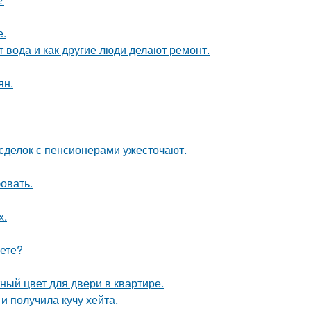
е.
т вода и как другие люди делают ремонт.
ян.
 сделок с пенсионерами ужесточают.
овать.
х.
аете?
ный цвет для двери в квартире.
 получила кучу хейта.