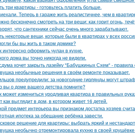
ть три квартиры - готовьтесь платить больше.
иехали. Теперь в гараже жить реалистичнее, чем в квартир
жно бесконечно смотреть на три вещи: как горит огонь, течё
ворят, что сантехники сейчас очень много зарабатывают.
ть некоторые вещи, которые были в квартирах у всех росси
огли бы вы жить в таком домике?
к интересно оформить чулан в кухне.
кого дома вы точно никогда не видели.
сдума хочет закрыть лазейку "Бабушкиных Схем" - правила
вушка необычные решения в своём ремонте показывает.
льцов предупредили: за новогодние гирлянды могут штраф
о вы о доме вашего детства помните?
к может измениться уродливая квартира в правильных рука
т как выглядит в дом, в котором живет 16 детей.
кой предмет интерьера вы признаком достатка хозяев счит
готная ипотека за обещание ребёнка завести.
сковое решение для квартиры: выбрать яркий и нестандарт
вушка необычно отремонтировала кухню в своей хрущёвке и