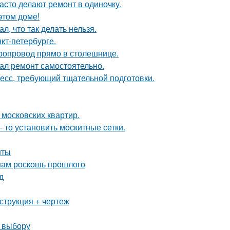
асто делают ремонт в одиночку.
этом доме!
л, что так делать нельзя.
кт-петербурге.
оропровод прямо в столешнице.
елал ремонт самостоятельно.
цесс, требующий тщательной подготовки.
 московских квартир.
- то установить москитные сетки.
нты
 нам роскошь прошлого
д
струкция + чертеж
о выбору