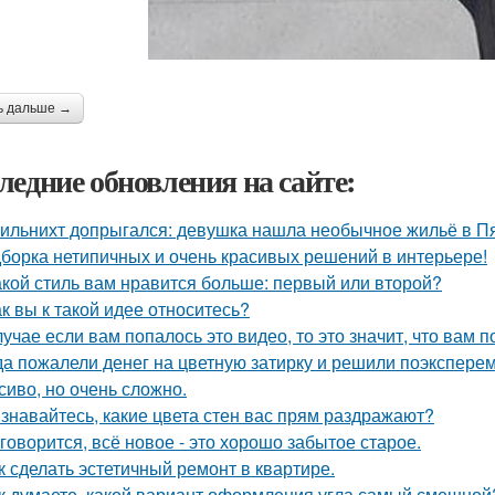
ь дальше →
ледние обновления на сайте:
ильнихт допрыгался: девушка нашла необычное жильё в Пя
борка нетипичных и очень красивых решений в интерьере!
акой стиль вам нравится больше: первый или второй?
ак вы к такой идее относитесь?
лучае если вам попалось это видео, то это значит, что вам 
да пожалели денег на цветную затирку и решили поэкспер
сиво, но очень сложно.
знавайтесь, какие цвета стен вас прям раздражают?
 говорится, всё новое - это хорошо забытое старое.
к сделать эстетичный ремонт в квартире.
к думаете, какой вариант оформления угла самый смешной