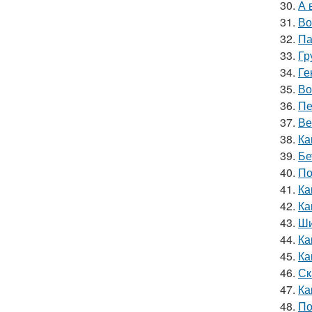
30.
А 
31.
Во
32.
Па
33.
Гр
34.
Ге
35.
Во
36.
Пе
37.
Ве
38.
Ка
39.
Бе
40.
По
41.
Ка
42.
Ка
43.
Ши
44.
Ка
45.
Ка
46.
Ск
47.
Ка
48.
По