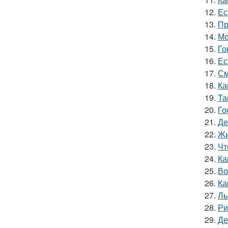
12.
Ес
13.
Пр
14.
Мо
15.
Го
16.
Ес
17.
См
18.
Ка
19.
Та
20.
Го
21.
Де
22.
Жи
23.
Чт
24.
Ка
25.
Во
26.
Ка
27.
Ль
28.
Ри
29.
Де