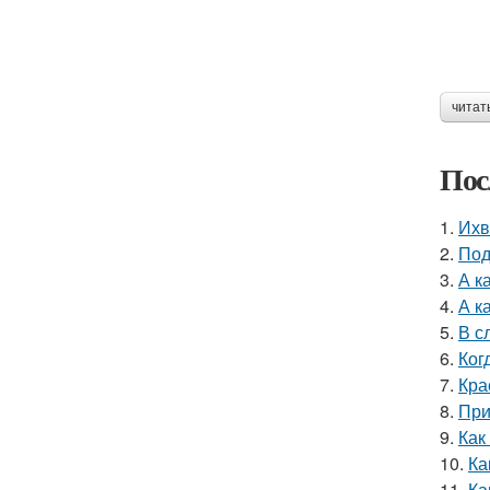
читат
Пос
1.
Ихв
2.
Под
3.
А к
4.
А к
5.
В с
6.
Ког
7.
Кра
8.
При
9.
Как
10.
Ка
11.
Ка