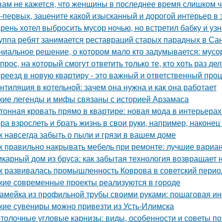
вам не кажется, что женщины в последнее время слишком ч
-первых, зацените какой изысканный и дорогой интерьер в 
рень хотел выбросить мусор ночью, но встретил бабку и узна
уппа ребят занимается реставраций старых парадных в Сан
ниальное решение, о котором мало кто задумывается: мус
прос, на который смогут ответить только те, кто хоть раз д
реезд в новую квартиру - это важный и ответственный про
нтиляция в котельной: зачем она нужна и как она работает
кие легенды и мифы связаны с историей Арзамаса
тонная кровать прямо в квартире: новая мода в интерьерах
ра взрослеть и брать жизнь в свои руки, например, наконец 
к навсегда забыть о пыли и грязи в вашем доме
к правильно накрывать мебель при ремонте: лучшие вариа
карный дом из бруса: как забытая технология возвращает
к развивалась промышленность Коврова в советский перио
кие современные проекты реализуются в городе
амейка из профильной трубы своими руками: пошаговая ин
кие сувениры можно привезти из Усть-Илимска
толочные угловые карнизы: виды, особенности и советы п