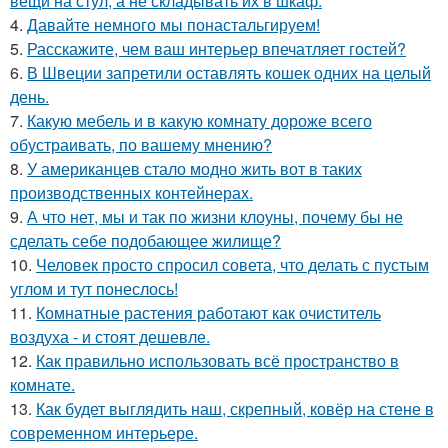
вещи на стул, а не складывать их в шкаф.
4.
Давайте немного мы понастальгируем!
5.
Расскажите, чем ваш интерьер впечатляет гостей?
6.
В Швеции запретили оставлять кошек одних на целый
день.
7.
Какую мебель и в какую комнату дороже всего
обустраивать, по вашему мнению?
8.
У американцев стало модно жить вот в таких
производственных контейнерах.
9.
А что нет, мы и так по жизни клоуны, почему бы не
сделать себе подобающее жилище?
10.
Человек просто спросил совета, что делать с пустым
углом и тут понеслось!
11.
Комнатные растения работают как очиститель
воздуха - и стоят дешевле.
12.
Как правильно использовать всё пространство в
комнате.
13.
Как будет выглядить наш, скрепный, ковёр на стене в
современном интерьере.