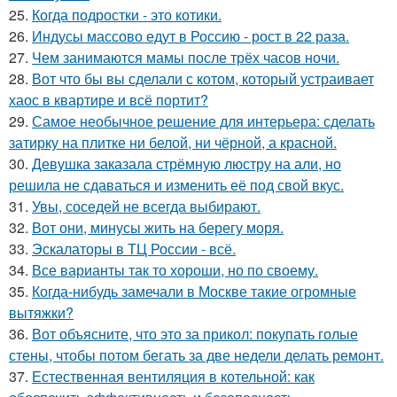
25.
Когда подростки - это котики.
26.
Индусы массово едут в Россию - рост в 22 раза.
27.
Чем занимаются мамы после трёх часов ночи.
28.
Вот что бы вы сделали с котом, который устраивает
хаос в квартире и всё портит?
29.
Самое необычное решение для интерьера: сделать
затирку на плитке ни белой, ни чёрной, а красной.
30.
Девушка заказала стрёмную люстру на али, но
решила не сдаваться и изменить её под свой вкус.
31.
Увы, соседей не всегда выбирают.
32.
Вот они, минусы жить на берегу моря.
33.
Эскалаторы в ТЦ России - всё.
34.
Все варианты так то хороши, но по своему.
35.
Когда-нибудь замечали в Москве такие огромные
вытяжки?
36.
Вот объясните, что это за прикол: покупать голые
стены, чтобы потом бегать за две недели делать ремонт.
37.
Естественная вентиляция в котельной: как