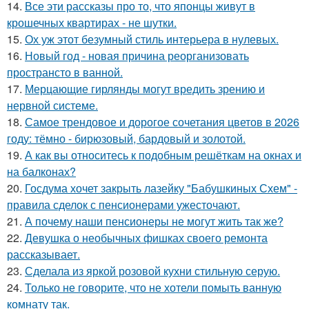
14.
Все эти рассказы про то, что японцы живут в
крошечных квартирах - не шутки.
15.
Ох уж этот безумный стиль интерьера в нулевых.
16.
Новый год - новая причина реорганизовать
пространсто в ванной.
17.
Мерцающие гирлянды могут вредить зрению и
нервной системе.
18.
Самое трендовое и дорогое сочетания цветов в 2026
году: тёмно - бирюзовый, бардовый и золотой.
19.
А как вы относитесь к подобным решёткам на окнах и
на балконах?
20.
Госдума хочет закрыть лазейку "Бабушкиных Схем" -
правила сделок с пенсионерами ужесточают.
21.
А почему наши пенсионеры не могут жить так же?
22.
Девушка о необычных фишках своего ремонта
рассказывает.
23.
Сделала из яркой розовой кухни стильную серую.
24.
Только не говорите, что не хотели помыть ванную
комнату так.