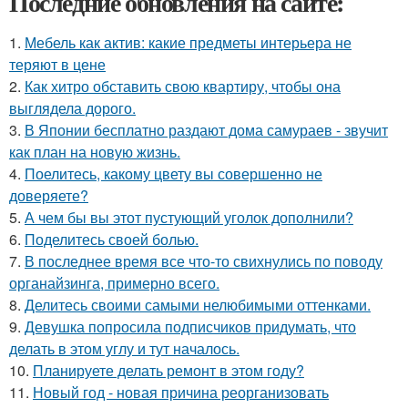
Последние обновления на сайте:
1.
Мебель как актив: какие предметы интерьера не
теряют в цене
2.
Как хитро обставить свою квартиру, чтобы она
выглядела дорого.
3.
В Японии бесплатно раздают дома самураев - звучит
как план на новую жизнь.
4.
Поелитесь, какому цвету вы совершенно не
доверяете?
5.
А чем бы вы этот пустующий уголок дополнили?
6.
Поделитесь своей болью.
7.
В последнее время все что-то свихнулись по поводу
органайзинга, примерно всего.
8.
Делитесь своими самыми нелюбимыми оттенками.
9.
Девушка попросила подписчиков придумать, что
делать в этом углу и тут началось.
10.
Планируете делать ремонт в этом году?
11.
Новый год - новая причина реорганизовать