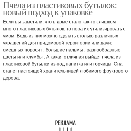
Пчела из пластиковых бутылок:
Пчелки из пластиковых
Уля из бутылки
новый подход к упаковке
бутылок
Если вы заметили, что в доме стало как-то слишком
много пластиковых бутылок, то пора их утилизировать с
Руки из пластиковой
Бутылки на
умом. Ведь из них можно сделать столько различных
бутылки
окружающую среду
украшений для придомовой территории или дачи:
смешных поросят , большие пальмы , разнообразные
цветы или клумбы . А какая отличная выйдет пчела из
пластиковой бутылки из-под напитка или горчицы! Она
Бутылка для
Бутылки для упаковки
станет настоящей хранительницей любимого фруктового
изготовления
дерева.
Пчела на пластиковой
Антенны для пчелы
бутылке
Пчел из пластиковой