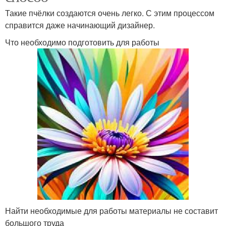
Такие пчёлки создаются очень легко. С этим процессом
справится даже начинающий дизайнер.
Объемная пчела
Пчела из бумаги
Что необходимо подготовить для работы
Пчелка из пластиковых
Бутылки для сада
бутылок
Бумажная пчела
Поделки из бутылок
Руки из пластиковых
Пчела из помпонов
бутылок
Найти необходимые для работы материалы не составит
большого труда