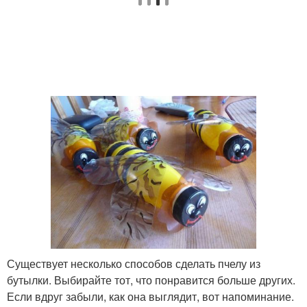
Бутылки в пчелы
бутылки
Медоносная пчела
Пчела с ульем
Пластиковая бутылка
Бутылки в пчелу
Бутылка для создания
Медоносные пчелы
Существует несколько способов сделать пчелу из
бутылки. Выбирайте тот, что понравится больше других.
Пчелка из пластиковой
Улья из пластиковых
Если вдруг забыли, как она выглядит, вот напоминание.
бутылки
бутылок