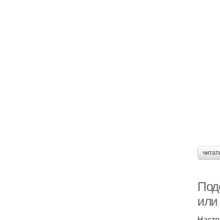
читат
Поде
или 
Насто