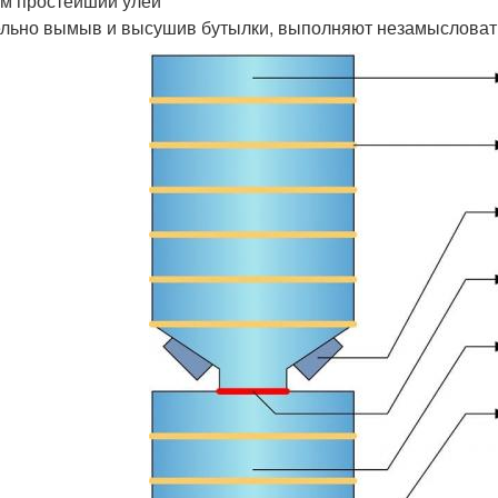
м простейший улей
льно вымыв и высушив бутылки, выполняют незамысловат