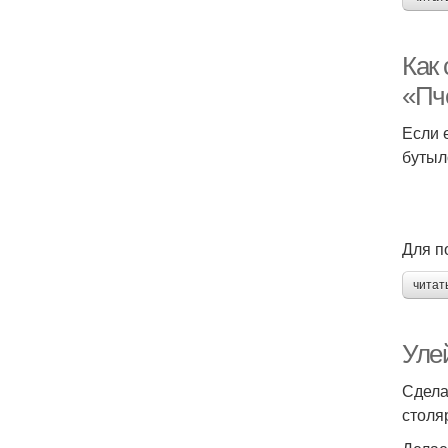
Как
«Пч
Если 
бутыл
Для п
читат
Уле
Сдела
столя