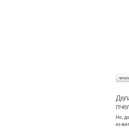
читат
Дел
пче
Но, д
из ма