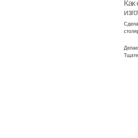
Как
изг
Сдела
столя
Делае
Тщате