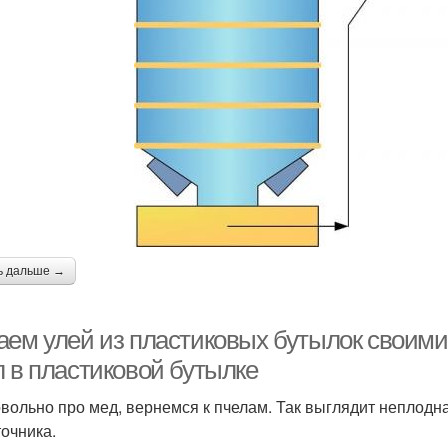
ь дальше →
аем улей из пластиковых бутылок своими
л в пластиковой бутылке
овольно про мед, вернемся к пчелам. Так выглядит неплодна
точника.