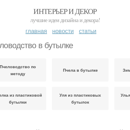
ИНТЕРЬЕР И ДЕКОР
лучшие идеи дизайна и декора!
главная
новости
статьи
ловодство в бутылке
Пчеловодство по
Пчела в бутылке
Зим
методу
елка из пластиковой
Уля из пластиковых
Улья
бутылки
бутылок
уки из пластиковой
Пчел
Пчела из бутылки