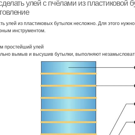
бутылки
 сделать улей с пчёлами из пластиковой 
отовление
ть улей из пластиковых бутылок несложно. Для этого нужно
Пчел
Улья из бутылок
Бутылки для сада
рным инструментом.
м простейший улей
Пчел в пластиковой
льно вымыв и высушив бутылки, выполняют незамысловат
Уля из бутылки
бутылке
плас