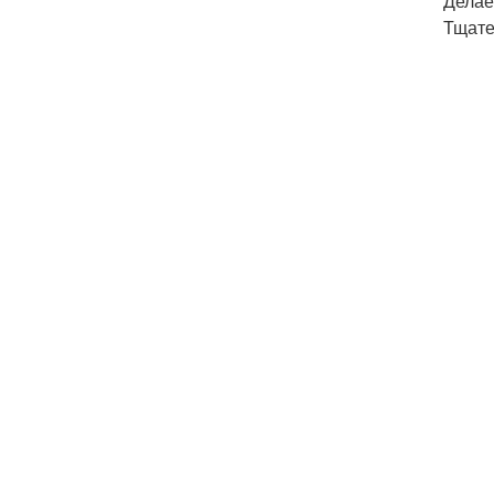
Делае
Тщате