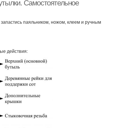
бутылок
бутылок
бутылки. Самостоятельное
 запастись паяльником, ножом, клеем и ручным
а из пластиковой
Пчел с пластиковой
бутылки
бутылки
Поделки из
ые действия:
Пчел в бутылке
тиковых бутылок