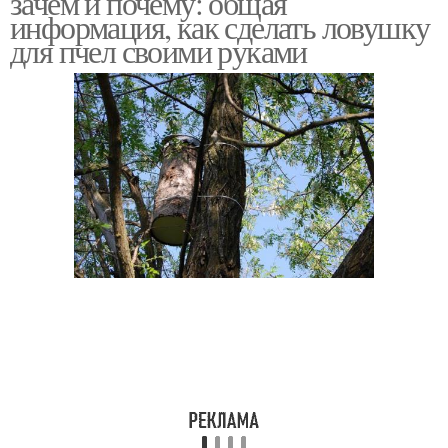
зачем и почему: общая
информация, как сделать ловушку
для пчел своими руками
Руки из пластиковой
Пчел в пластиковых
бутылки
бутылках
Пчел в пластиковой
Уля из бутылки
бутылке
Пчеловодство в
бутылке