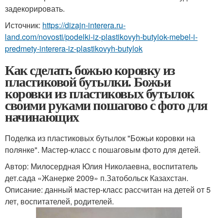
задекорировать.
Источник:
https://dizajn-interera.ru-
land.com/novosti/podelki-iz-plastikovyh-butylok-mebel-i-
predmety-interera-iz-plastikovyh-butylok
Как сделать божью коровку из
пластиковой бутылки. Божьи
коровки из пластиковых бутылок
своими руками пошагово с фото для
начинающих
Поделка из пластиковых бутылок "Божьи коровки на
полянке". Мастер-класс с пошаговым фото для детей.
Автор: Милосердная Юлия Николаевна, воспитатель
дет.сада «Жанерке 2009» п.Затобольск Казахстан.
Описание: данный мастер-класс рассчитан на детей от 5
лет, воспитателей, родителей.