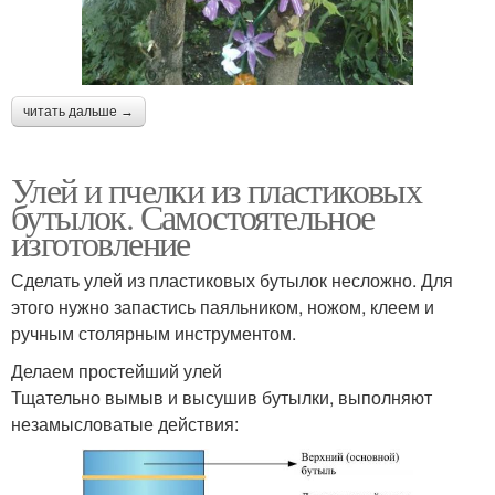
Дизайн для сада
бутылки
читать дальше →
Птица из пластиковых
Пингвин из
бутылок
пластиковых бутылок
Улей и пчелки из пластиковых
бутылок. Самостоятельное
изготовление
Пингвины из
Литровая бутылка
пластиковых бутылок
Сделать улей из пластиковых бутылок несложно. Для
этого нужно запастись паяльником, ножом, клеем и
ручным столярным инструментом.
Самоделки из
Цветник из
Делаем простейший улей
пластиковых бутылок
пластиковых бутылок
Тщательно вымыв и высушив бутылки, выполняют
незамысловатые действия:
Полив из пластиковых
Пуфик из пластиковых