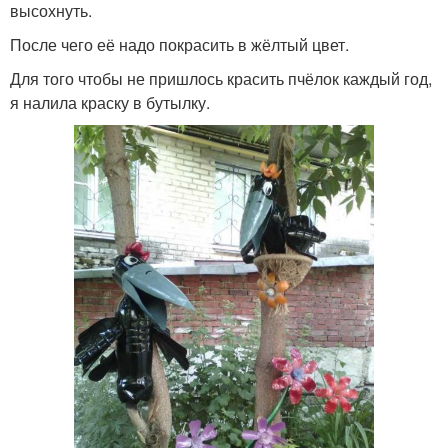
высохнуть.
Роза из пластиковой
Бутылки на ножках
бутылки
После чего её надо покрасить в жёлтый цвет.
Для того чтобы не пришлось красить пчёлок каждый год,
я налила краску в бутылку.
Бутылки на забор
Ландыши из бутылок
Ромашка из
Лягушка из
пластиковых бутылок
пластиковых бутылок
Павлин из пластиковых
Бутылки для улицы
бутылок
Павлин из пластиковой