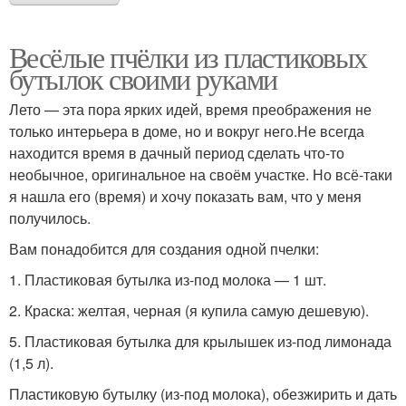
Ромашки из
Подсолнух из
Весёлые пчёлки из пластиковых
пластиковых бутылок
пластиковых бутылок
бутылок своими руками
Лето — эта пора ярких идей, время преображения не
Цветочки из
только интерьера в доме, но и вокруг него.Не всегда
Бутылки без окраски
пластиковых бутылок
находится время в дачный период сделать что-то
необычное, оригинальное на своём участке. Но всё-таки
я нашла его (время) и хочу показать вам, что у меня
получилось.
Ромашка из
Роза из пластиковых
пластиковой бутылки
бутылок
Вам понадобится для создания одной пчелки:
1. Пластиковая бутылка из-под молока — 1 шт.
2. Краска: желтая, черная (я купила самую дешевую).
Розы из бутылки
Большие бутылки
5. Пластиковая бутылка для крылышек из-под лимонада
(1,5 л).
Пластиковую бутылку (из-под молока), обезжирить и дать