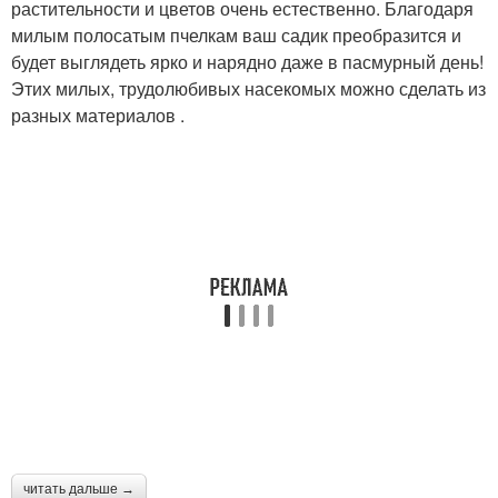
растительности и цветов очень естественно. Благодаря
милым полосатым пчелкам ваш садик преобразится и
Поделки из
будет выглядеть ярко и нарядно даже в пасмурный день!
Поделки из бутылок
пластиковой бутылки
Этих милых, трудолюбивых насекомых можно сделать из
разных материалов .
Поделка из
Поделки для сада
пластиковой бутылки
Пчела из пластиковых
Цветок из пластиковой
бутылок
бутылки
Цвета из пластиковых
Цвета из бутылок
бутылок
читать дальше →