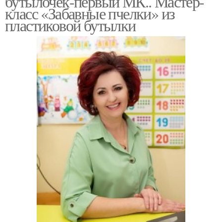
бутылочек-первый МК.. Мастер-
класс «Забавные пчелки» из
пластиковой бутылки
Пчелка из пластиковых
Детский сад
бутылок
Руки для сада
Улья из бутылок
Уля из пластиковых
Пчела из бутылки
бутылок
Улья из пластиковых
Пчелки из пластиковых
бутылок
бутылок