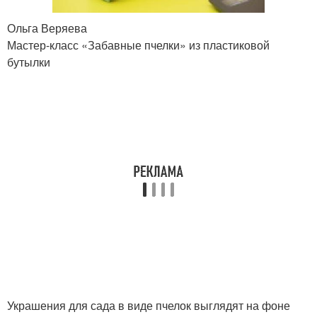
Ольга Веряева
Руки из пластиковой
Пчеловодство в
Мастер-класс «Забавные пчелки» из пластиковой
бутылки
бутылке
бутылки
Пчел в пластиковых
Пчела из пластиковой
бутылках
бутылки
Пчел с пластиковой
Уля из бутылки
бутылки
Стрекоза из
Пластиковая бутылка
пластиковых бутылок
Украшения для сада в виде пчелок выглядят на фоне