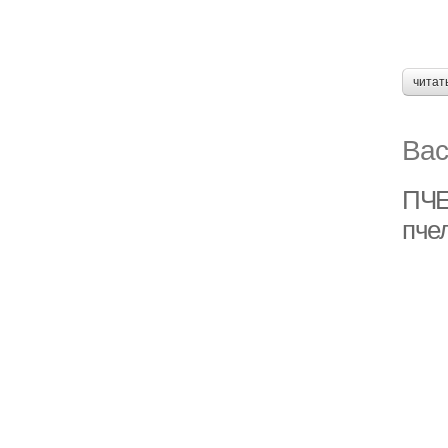
читат
Вас
ПЧЕ
пче