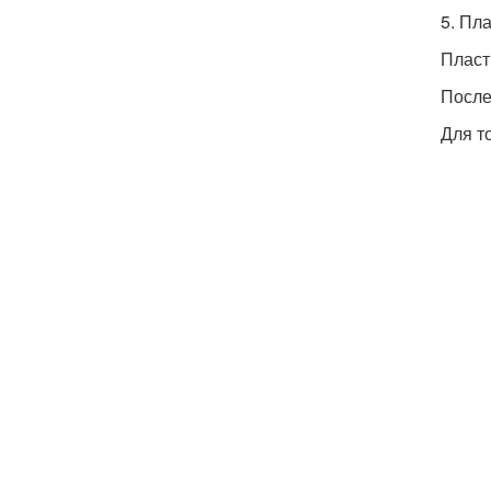
5. Пл
Пласт
После
Для т