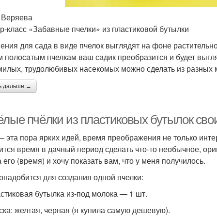
 Веряева
р-класс «Забавные пчелки» из пластиковой бутылки
ения для сада в виде пчелок выглядят на фоне растительно
 полосатым пчелкам ваш садик преобразится и будет выгля
милых, трудолюбивых насекомых можно сделать из разных 
ь дальше →
ёлые пчёлки из пластиковых бутылок сво
— эта пора ярких идей, время преображения не только интер
ится время в дачный период сделать что-то необычное, ориг
 его (время) и хочу показать вам, что у меня получилось.
онадобится для создания одной пчелки:
астиковая бутылка из-под молока — 1 шт.
аска: желтая, черная (я купила самую дешевую).