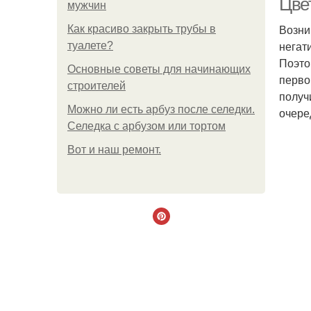
Цве
мужчин
Возни
Как красиво закрыть трубы в
негат
туалете?
Поэто
Основные советы для начинающих
перво
строителей
получ
Можно ли есть арбуз после селедки.
очере
Селедка с арбузом или тортом
Boт и наш ремoнт.