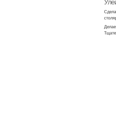
Уле
Сдела
столя
Делае
Тщате