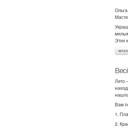
Ольга
Масте
Украш
милым
Этих 
читат
Вес
Лето 
наход
нашла
Вам п
1. Пл
2. Кр