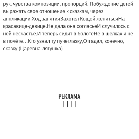
рук, чувства композиции, пропорций. Побуждение детей
выражать свое отношение к сказкам, через
аппликации.Ход занятияЗахотел Кощей женитьсяНа
красавице-девице.Не дала она согласьеИ случилось с
ней несчастье,И теперь сидит в болотеНе в шелках и не
в почёте…Кто узнал ту пучеглазку,Отгадал, конечно,
сказку.(Царевна-лягушка)