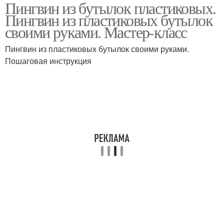
Пингвин из бутылок пластиковых.
Самоделки из
Забавные пингвины
Пингвин из пластиковых бутылок
пластиковых бутылок
своими руками. Мастер-класс
Пингвин из пластиковых бутылок своими руками.
Пингвин из
Пошаговая инструкция
Маленький пингвин
пластиковой бутылки
Бутылки из-под молока
Литровая бутылка
Пингвин из пластилина
Бутылки для сада
Цветник из