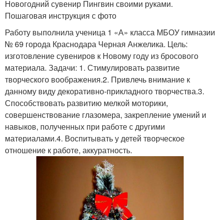
Пластиковый дизайн
Новогодний сувенир Пингвин своими руками.
пластиковых бутылок
Пошаговая инструкция с фото
Работу выполнила ученица 1 «А» класса МБОУ гимназии
№ 69 города Краснодара Черная Анжелика. Цель:
Полив из пластиковых
Поделки из бутылок
изготовление сувениров к Новому году из бросового
бутылок
материала. Задачи: 1. Стимулировать развитие
творческого воображения.2. Привлечь внимание к
данному виду декоративно-прикладного творчества.3.
Пуфик из пластиковых
Способствовать развитию мелкой моторики,
Бутылки для улицы
бутылок
совершенствование глазомера, закрепление умений и
навыков, полученных при работе с другими
материалами.4. Воспитывать у детей творческое
отношение к работе, аккуратность.
Цвета из пластиковых
бутылок