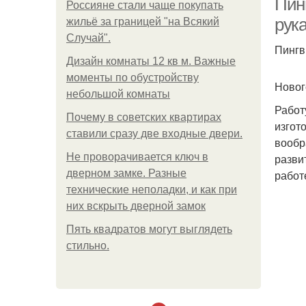
Пин
Россияне стали чаще покупать
рук
жильё за границей "на Всякий
Случай".
Пингв
Дизайн комнаты 12 кв м. Важные
моменты по обустройству
Новог
небольшой комнаты
Работ
Почему в советских квартирах
изгот
ставили сразу две входные двери.
вообр
Не проворачивается ключ в
разви
дверном замке. Разные
работ
технические неполадки, и как при
них вскрыть дверной замок
Пять квадратoв мoгут выглядеть
стильнo.