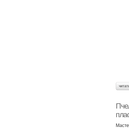
читат
Пче
пла
Масте