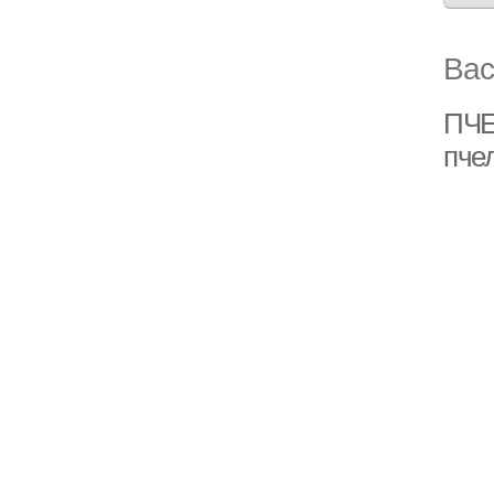
Вас
ПЧЕ
пче