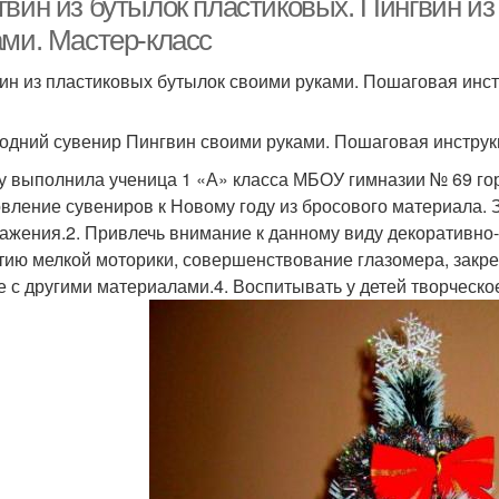
гвин из бутылок пластиковых. Пингвин и
ами. Мастер-класс
ин из пластиковых бутылок своими руками. Пошаговая инс
одний сувенир Пингвин своими руками. Пошаговая инструк
у выполнила ученица 1 «А» класса МБОУ гимназии № 69 го
овление сувениров к Новому году из бросового материала. 
ажения.2. Привлечь внимание к данному виду декоративно-
тию мелкой моторики, совершенствование глазомера, закр
е с другими материалами.4. Воспитывать у детей творческое