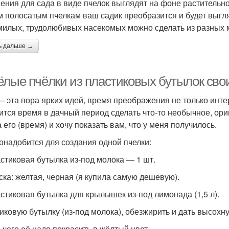
ения для сада в виде пчелок выглядят на фоне растительно
 полосатым пчелкам ваш садик преобразится и будет выгля
милых, трудолюбивых насекомых можно сделать из разных 
ь дальше →
ёлые пчёлки из пластиковых бутылок сво
— эта пора ярких идей, время преображения не только интер
ится время в дачный период сделать что-то необычное, ориг
 его (время) и хочу показать вам, что у меня получилось.
онадобится для создания одной пчелки:
астиковая бутылка из-под молока — 1 шт.
аска: желтая, черная (я купила самую дешевую).
астиковая бутылка для крылышек из-под лимонада (1,5 л).
иковую бутылку (из-под молока), обезжирить и дать высохну
 чего её надо покрасить в жёлтый цвет.