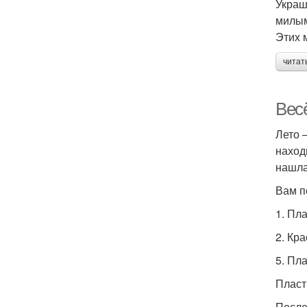
Украш
милым
Этих 
читат
Вес
Лето 
наход
нашла
Вам п
1. Пл
2. Кр
5. Пл
Пласт
После