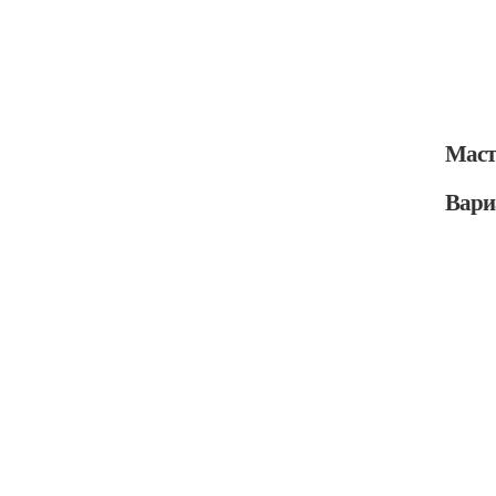
Маст
Вари