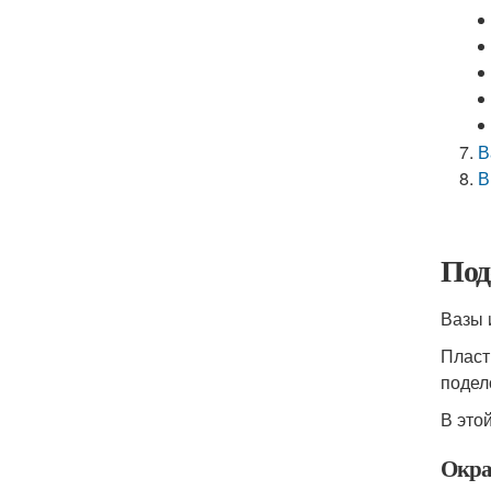
В
В
Под
Вазы 
Пласт
подел
В это
Окра