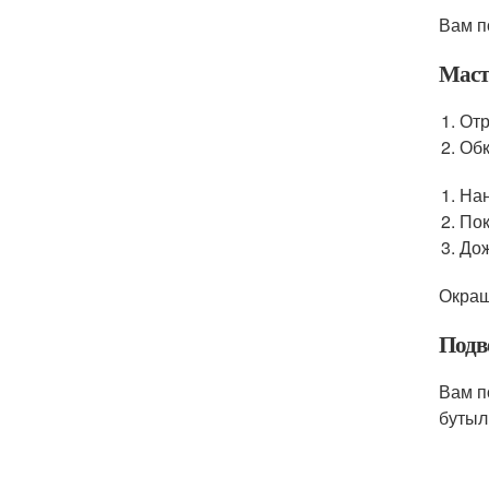
Вам п
Маст
Отр
Обк
Нан
Пок
Дож
Окраш
Подве
Вам п
бутыл