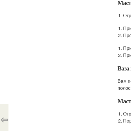
Маст
Отр
При
Про
При
При
Ваза
Вам п
полоск
Маст
Отр
⇦
Пор