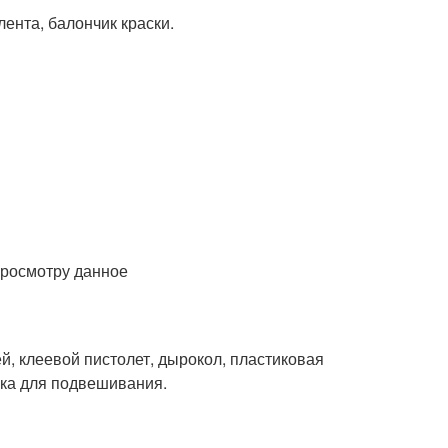
ента, балончик краски.
просмотру данное
й, клеевой пистолет, дырокол, пластиковая
вка для подвешивания.