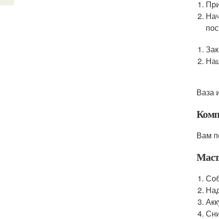
При
Нач
пос
Зак
Наш
Ваза 
Комп
Вам п
Маст
Соб
Над
Акк
Сни