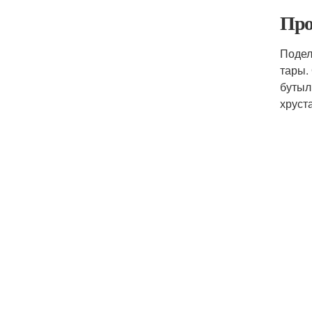
Про
Подел
тары.
бутыл
хруст