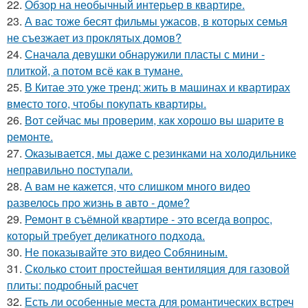
22.
Обзор на необычный интерьер в квартире.
23.
А вас тоже бесят фильмы ужасов, в которых семья
не съезжает из проклятых домов?
24.
Сначала девушки обнаружили пласты с мини -
плиткой, а потом всё как в тумане.
25.
В Китае это уже тренд: жить в машинах и квартирах
вместо того, чтобы покупать квартиры.
26.
Вот сейчас мы проверим, как хорошо вы шарите в
ремонте.
27.
Оказывается, мы даже с резинками на холодильнике
неправильно поступали.
28.
А вам не кажется, что слишком много видео
развелось про жизнь в авто - доме?
29.
Ремонт в съёмной квартире - это всегда вопрос,
который требует деликатного подхода.
30.
Не показывайте это видео Собяниным.
31.
Сколько стоит простейшая вентиляция для газовой
плиты: подробный расчет
32.
Есть ли особенные места для романтических встреч