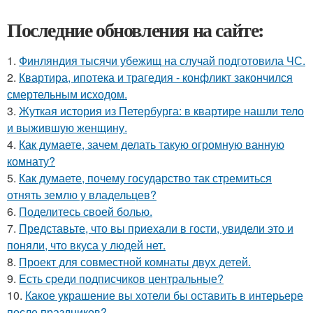
Последние обновления на сайте:
1.
Финляндия тысячи убежищ на случай подготовила ЧС.
2.
Квартира, ипотека и трагедия - конфликт закончился
смертельным исходом.
3.
Жуткая история из Петербурга: в квартире нашли тело
и выжившую женщину.
4.
Как думаете, зачем делать такую огромную ванную
комнату?
5.
Как думаете, почему государство так стремиться
отнять землю у владельцев?
6.
Поделитесь своей болью.
7.
Представьте, что вы приехали в гости, увидели это и
поняли, что вкуса у людей нет.
8.
Проект для совместной комнаты двух детей.
9.
Есть среди подписчиков центральные?
10.
Какое украшение вы хотели бы оставить в интерьере
после праздников?