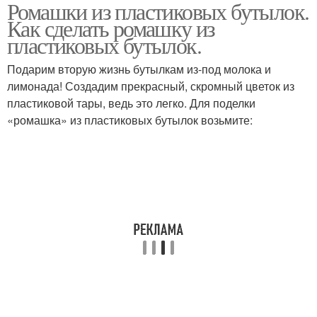
Ромашки из пластиковых бутылок.
Подсолнух из
Цвета из бутылок
Как сделать ромашку из
пластиковых бутылок
пластиковых бутылок.
Подарим вторую жизнь бутылкам из-под молока и
Цветочки из
лимонада! Создадим прекрасный, скромный цветок из
Бутылки без окраски
пластиковых бутылок
пластиковой тары, ведь это легко. Для поделки
«ромашка» из пластиковых бутылок возьмите: