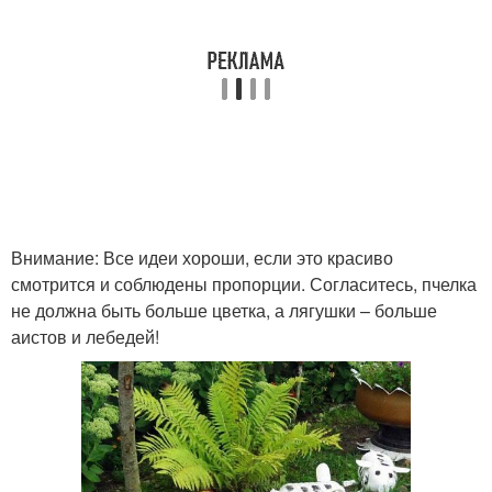
Поделки из
Крышки от бутылок
пластиковых крышек
Пчела из пластиковых
Руки для сада
бутылок
Внимание: Все идеи хороши, если это красиво
смотрится и соблюдены пропорции. Согласитесь, пчелка
Сумки из пластиковых
Сумка из пластиковых
не должна быть больше цветка, а лягушки – больше
бутылок
бутылок
аистов и лебедей!
Пуфик из пластиковых
Изделия из
бутылок
пластиковых бутылок