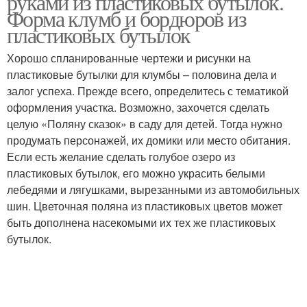
руками из пластиковых бутылок.
Форма клумб и бордюров из
пластиковых бутылок
Заборчик из
Хорошо спланированные чертежи и рисунки на
Бутылки для дачи
пластиковых бутылок
пластиковые бутылки для клумбы – половина дела и
залог успеха. Прежде всего, определитесь с тематикой
оформления участка. Возможно, захочется сделать
целую «Поляну сказок» в саду для детей. Тогда нужно
Интерьер из
Домик из бутылок
продумать персонажей, их домики или место обитания.
пластиковых бутылок
Если есть желание сделать голубое озеро из
пластиковых бутылок, его можно украсить белыми
лебедями и лягушками, вырезанными из автомобильных
Домик из пластиковых
Домик из пластиковой
шин. Цветочная поляна из пластиковых цветов может
бутылок
бутылки
быть дополнена насекомыми их тех же пластиковых
бутылок.
Бутылки для любимой
Светильник из
кухонки
пластиковых бутылок