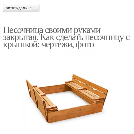
Ваза из пластиковой
Котик из пластиковой
читать дальше →
бутылки
бутылки
Песочница своими руками
закрытая. Как сделать песочницу с
крышкой: чертежи, фото
Вазы из бутылок
Пластиковые вазы
Вазы из пластиковой
Изделие из бутылки
бутылки
Варианты из
Пластиковая бутылка
пластиковых бутылок