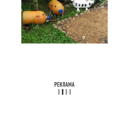
Ветряк из пластиковых
Руки для дачи
бутылок
Ветряк из пластиковой
Сумки из бутылок
бутылки
Шкатулки из
Руки из пластиковой
пластиковых бутылок
бутылки
Вазы из пластиковых
Ваза из бутылки
бутылок