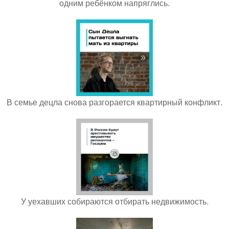
одним ребёнком напряглись.
В семье децла снова разгорается квартирный конфликт.
У уехавших собираются отбирать недвижимость.