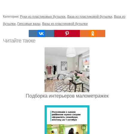
Категории:
Руки из пластиковых бутылок
,
Ваза из пластиковой бутылки
,
Ваза из
бутылки
,
Гипсовые вазы
,
Вазы из пластиковой бутылки
Читайте также
Подборка интерьеров малометражек