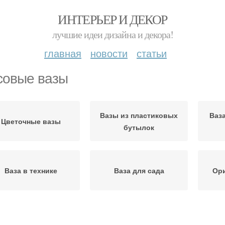
ИНТЕРЬЕР И ДЕКОР
лучшие идеи дизайна и декора!
главная
новости
статьи
совые вазы
Вазы из пластиковых
Ваз
Цветочные вазы
бутылок
Ваза в технике
Ваза для сада
Ори
Вазы
Изысканная ваза
Ваза из бутылки