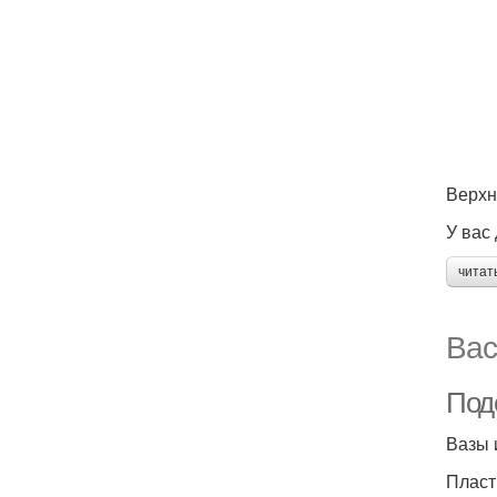
Верхн
У вас
читат
Вас
Под
Вазы 
Пласт