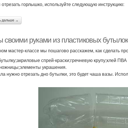
 отрезать горлышко, используйте следующую инструкцию:
ь дальше →
ы своими руками из пластиковых бутылок.
ном мастер-классе мы пошагово расскажем, как сделать про
бутылку;акриловые спрей-краски;гречневую крупу;клей ПВА
;ножницы;элементы украшения.
ла нужно отрезать дно бутылки, это будет чаша вазы. Испо