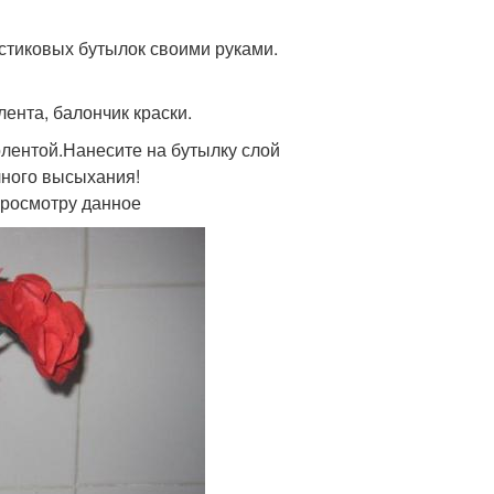
астиковых бутылок своими руками.
ента, балончик краски.
лентой.Нанесите на бутылку слой
лного высыхания!
просмотру данное