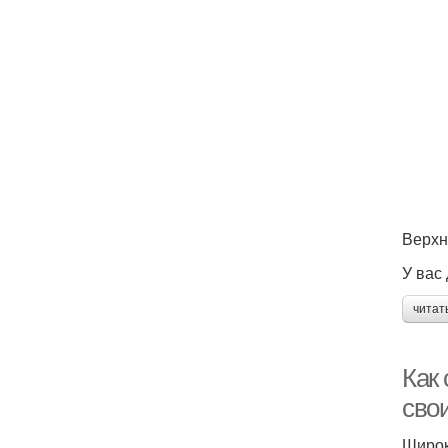
Верхн
У вас
читат
Как 
сво
Широк