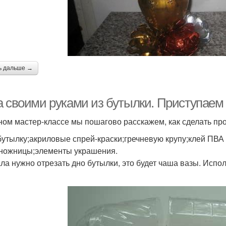
ь дальше →
а своими руками из бутылки. Приступаем 
ном мастер-классе мы пошагово расскажем, как сделать про
бутылку;акриловые спрей-краски;гречневую крупу;клей ПВА
;ножницы;элементы украшения.
ла нужно отрезать дно бутылки, это будет чаша вазы. Испо