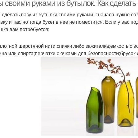
 своими руками из бутылок. Как сделать 
 сделать вазу из бутылки своими руками, сначала нужно со
вку и так, но тогда букет в нее не поместится. Если у вас 
шка вам потребуется:
 плотной шерстяной нити;спички либо зажигалка;емкость с в
ина или спирта;перчатки с очками для безопасности;брусок 