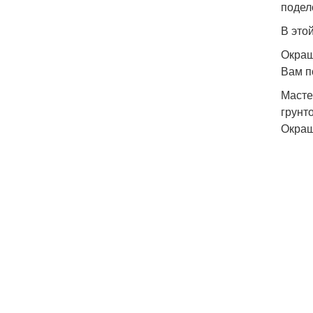
подел
В это
Окраш
Вам п
Масте
грунт
Окраш