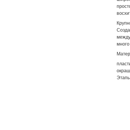
прост
восхи
Крупн
Созда
между
много
Матер
пласт
окраш
Этапы