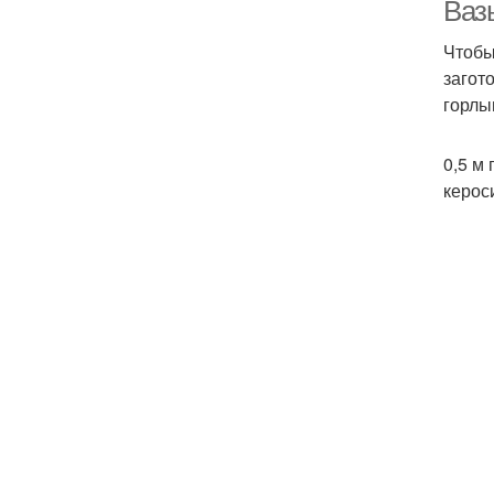
Вазы
Чтобы
загото
горлы
0,5 м
керос