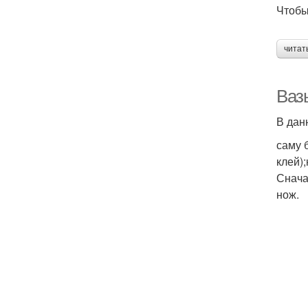
Чтобы
читат
Ваз
В дан
саму 
клей)
Снача
нож.