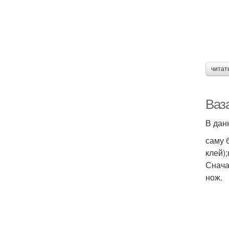
читат
Ваз
В дан
саму 
клей)
Снача
нож.