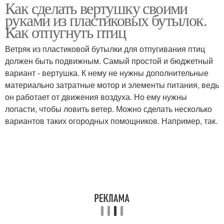
Как сделать вертушку своими
Коровка из
Пластиковые бутылки
руками из пластиковых бутылок.
пластиковых ложек
Как отпугнуть птиц
Ветряк из пластиковой бутылки для отпугивания птиц
Цвета из пластиковых
должен быть подвижным. Самый простой и бюджетный
Цвета из бутылок
бутылок
вариант - вертушка. К нему не нужны дополнительные
материально затратные мотор и элементы питания, ведь
он работает от движения воздуха. Но ему нужны
лопасти, чтобы ловить ветер. Можно сделать несколько
Варианты из
Пластиковая бутылка
вариантов таких огородных помощников. Например, так.
пластиковых бутылок