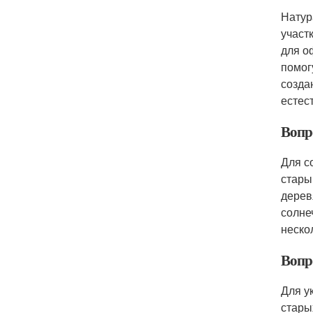
Натур
участ
для о
помог
созда
естес
Вопр
Для с
стары
дерев
солне
неско
Вопр
Для у
стары