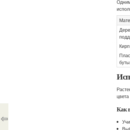
Одним
испол
Мате
Дер
под
Кирп
Плас
буты
Исп
Расте
цвета
Как 
⇦
Учи
Выб