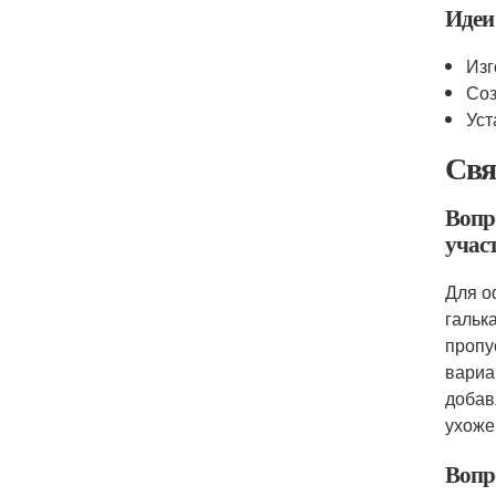
Идеи
Изг
Соз
Уст
Свя
Вопр
учас
Для о
гальк
пропу
вариа
добав
ухоже
Вопр