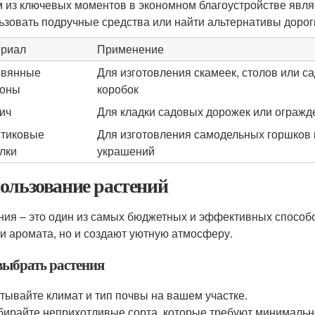
 из ключевых моментов в экономном благоустройстве явля
ьзовать подручные средства или найти альтернативы доро
риал
Применение
евянные
Для изготовления скамеек, столов или с
доны
коробок
ич
Для кладки садовых дорожек или огражд
тиковые
Для изготовления самодельных горшков 
лки
украшений
ользование растений
ния – это один из самых бюджетных и эффективных способо
 и аромата, но и создают уютную атмосферу.
выбрать растения
тывайте климат и тип почвы на вашем участке.
ирайте неприхотливые сорта, которые требуют минимально