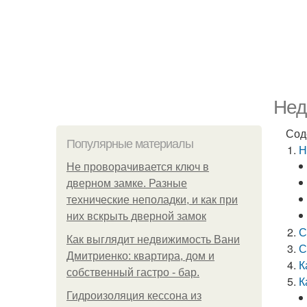
Нед
Сод
Популярные материалы
Н
Не проворачивается ключ в
дверном замке. Разные
технические неполадки, и как при
них вскрыть дверной замок
С
Как выглядит недвижимость Вани
С
Дмитриенко: квартира, дом и
К
собственный гастро - бар.
К
Гидроизоляция кессона из