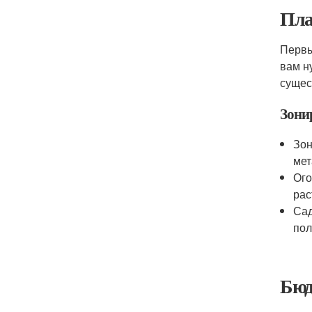
Пла
Первы
вам н
сущес
Зони
Зон
мет
Ого
рас
Сад
пол
Бюд