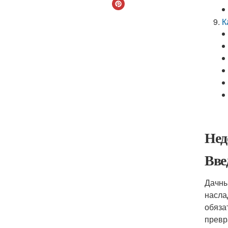
К
Нед
Вве
Дачны
насла
обяза
превр