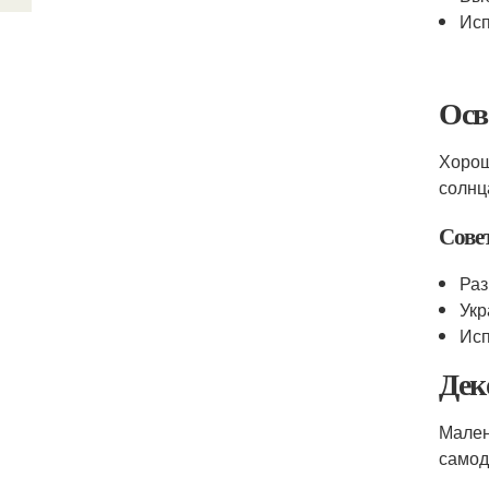
Исп
Осв
Хорош
солнц
Сове
Раз
Укр
Исп
Дек
Мален
самод