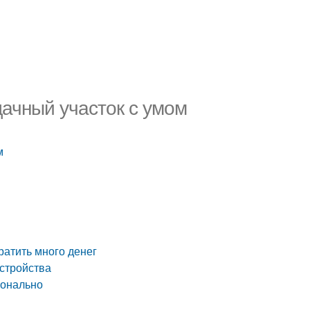
дачный участок с умом
м
ратить много денег
устройства
ионально