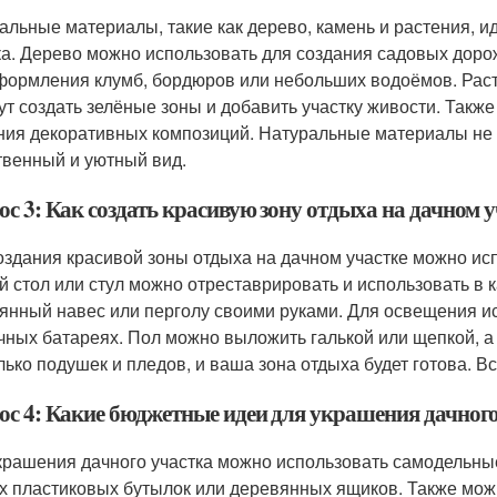
альные материалы, такие как дерево, камень и растения, и
ка. Дерево можно использовать для создания садовых дорож
формления клумб, бордюров или небольших водоёмов. Растен
ут создать зелёные зоны и добавить участку живости. Такж
ния декоративных композиций. Натуральные материалы не т
твенный и уютный вид.
ос 3: Как создать красивую зону отдыха на дачном
оздания красивой зоны отдыха на дачном участке можно и
й стол или стул можно отреставрировать и использовать в 
янный навес или перголу своими руками. Для освещения и
чных батареях. Пол можно выложить галькой или щепкой, а 
лько подушек и пледов, и ваша зона отдыха будет готова. В
ос 4: Какие бюджетные идеи для украшения дачного
крашения дачного участка можно использовать самодельны
х пластиковых бутылок или деревянных ящиков. Также мож