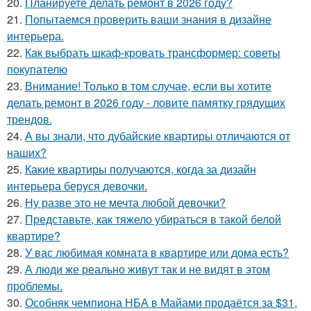
20.
Планируете делать ремонт в 2026 году?
21.
Попытаемся проверить ваши знания в дизайне
интерьера.
22.
Как выбрать шкаф-кровать трансформер: советы
покупателю
23.
Внимание! Только в том случае, если вы хотите
делать ремонт в 2026 году - ловите памятку грядущих
трендов.
24.
А вы знали, что дубайские квартиры отличаются от
наших?
25.
Какие квартиры получаются, когда за дизайн
интерьера беруся девочки.
26.
Ну разве это не мечта любой девочки?
27.
Представьте, как тяжело убираться в такой белой
квартире?
28.
У вас любимая комната в квартире или дома есть?
29.
А люди же реально живут так и не видят в этом
проблемы.
30.
Особняк чемпиона НБА в Майами продаётся за $31,