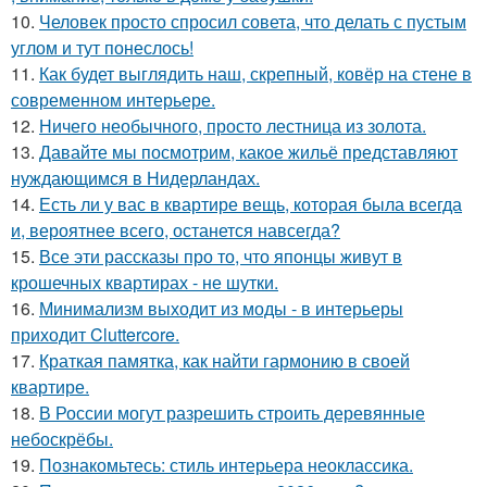
10.
Человек просто спросил совета, что делать с пустым
углом и тут понеслось!
11.
Как будет выглядить наш, скрепный, ковёр на стене в
современном интерьере.
12.
Ничего необычного, просто лестница из золота.
13.
Давайте мы посмотрим, какое жильё представляют
нуждающимся в Нидерландах.
14.
Есть ли у вас в квартире вещь, которая была всегда
и, вероятнее всего, останется навсегда?
15.
Все эти рассказы про то, что японцы живут в
крошечных квартирах - не шутки.
16.
Минимализм выходит из моды - в интерьеры
приходит Cluttercore.
17.
Краткая памятка, как найти гармонию в своей
квартире.
18.
В России могут разрешить строить деревянные
небоскрёбы.
19.
Познакомьтесь: стиль интерьера неоклассика.