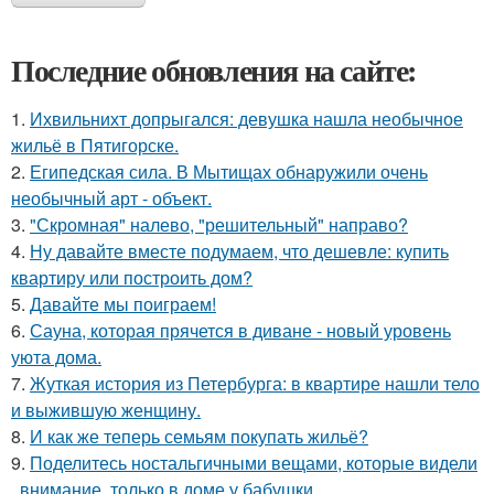
Последние обновления на сайте:
1.
Ихвильнихт допрыгался: девушка нашла необычное
жильё в Пятигорске.
2.
Египедская сила. В Мытищах обнаружили очень
необычный арт - объект.
3.
"Скромная" налево, "решительный" направо?
4.
Ну давайте вместе подумаем, что дешевле: купить
квартиру или построить дом?
5.
Давайте мы поиграем!
6.
Сауна, которая прячется в диване - новый уровень
уюта дома.
7.
Жуткая история из Петербурга: в квартире нашли тело
и выжившую женщину.
8.
И как же теперь семьям покупать жильё?
9.
Поделитесь ностальгичными вещами, которые видели
, внимание, только в доме у бабушки.