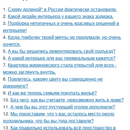
1.
Схему долиной" в России фактически остановили.
2.
Какой дизайн интерьера у вашего знака зодиака.
3.
Подборка нетипичных и очень красивых решений в
интерьере!
4.
Когда тумбочку твоей мечты не придумали, но очень
хочется.
5.
А вы бы решились ремонтировать свой подъезд?
6.
А какой интерьер для вас премиальным кажется?
7.
Квартира жириновского стала открытой для всех -
можно заглянуть внутрь.
8.
Поелитесь, какому цвету вы совершенно не
доверяете?
9.
И как же теперь семьям покупать жильё?
10.
Без чего, как вы считаете, невозможно жить в доме?
11.
А чем бы вы этот пустующий уголок дополнили?
12.
Мы представим, что у вас осталось место около
холодильника, что бы вы туда поставили?
13.
Как правильно использовать всё пространство в