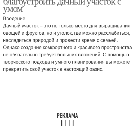
благоустроить дачный участок с
затратами
умом
Введение
Дачный участок – это не только место для выращивания
Садовое освещение
Недорогое освещение
овощей и фруктов, но и уголок, где можно расслабиться,
насладиться природой и провести время с семьей.
Однако создание комфортного и красивого пространства
не обязательно требует больших вложений. С помощью
Декоративное
Основное освещение
творческого подхода и умного планирования вы можете
освещение
превратить свой участок в настоящий оазис.
Навигационное
освещение