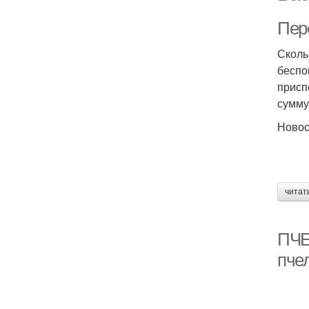
Пер
Сколь
беспо
присп
сумму
Ново
читат
ПЧЕ
пче