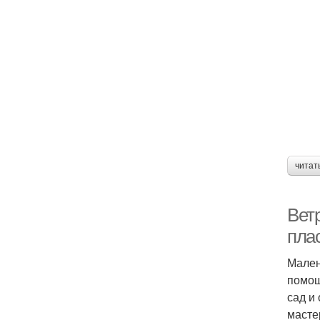
читат
Вет
пла
Мален
помощ
сад и
масте