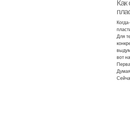
пл
Как 
пла
Когда
Ве
пласт
Для т
конкр
выдум
вот н
Перва
Думая
Сейча