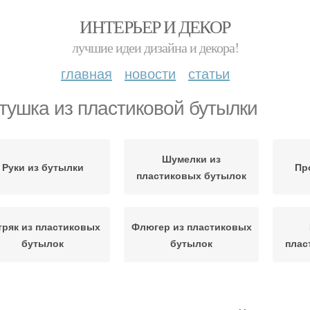
ИНТЕРЬЕР И ДЕКОР
лучшие идеи дизайна и декора!
главная
новости
статьи
тушка из пластиковой бутылки
Шумелки из
Руки из бутылки
Пр
пластиковых бутылок
тряк из пластиковых
Флюгер из пластиковых
бутылок
бутылок
плас
Ветерок из
Подвесные вертушки
Верт