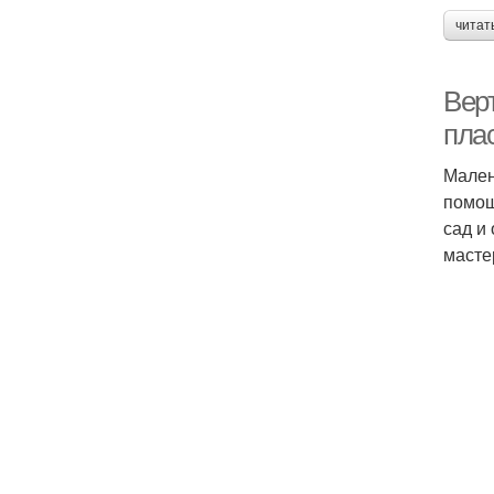
читат
Вер
пла
Мален
помощ
сад и
масте