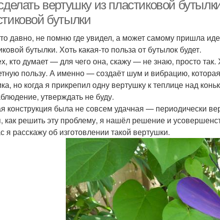
астиковых бутылок
сделать вертушку из пластиковой бутылки.
стиковой бутылки
-то давно, не помню где увидел, а может самому пришла иде
тряк из пластиковой
Коровка из
Цвет
иковой бутылки. Хоть какая-то польза от бутылок будет.
бутылки
пластиковых ложек
ех, кто думает — для чего она, скажу — не знаю, просто так
етную пользу. А именно — создаёт шум и вибрацию, которая
ка, но когда я прикрепил одну вертушку к теплице над коньк
аблюдение, утверждать не буду.
я конструкция была не совсем удачная — периодически верт
, как решить эту проблему, я нашёл решение и усовершенс
с я расскажу об изготовлении такой вертушки.