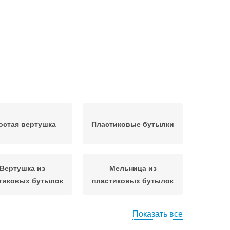
остая вертушка
Пластиковые бутылки
Вертушка из
Мельница из
тиковых бутылок
пластиковых бутылок
Показать все
Коровка из
ушки из бутылок