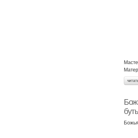
Масте
Матер
читат
Бож
бут
Божья