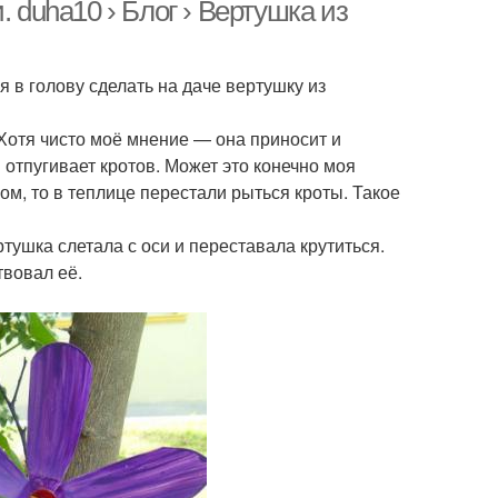
пластиковых бутылок
 duha10 › Блог › Вертушка из
я в голову сделать на даче вертушку из
а из пластиковых
Цвета из бутылок
бутылок
. Хотя чисто моё мнение — она приносит и
 отпугивает кротов. Может это конечно моя
ом, то в теплице перестали рыться кроты. Такое
ушка слетала с оси и переставала крутиться.
твовал её.