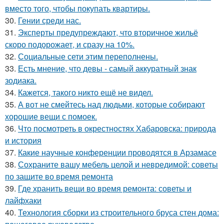
вместо того, чтобы покупать квартиры.
30.
Гении среди нас.
31.
Эксперты предупреждают, что вторичное жильё
скоро подорожает, и сразу на 10%.
32.
Социальные сети этим переполнены.
33.
Есть мнение, что девы - самый аккуратный знак
зодиака.
34.
Кажется, такого никто ещё не видел.
35.
А вот не смейтесь над людьми, которые собирают
хорошие вещи с помоек.
36.
Что посмотреть в окрестностях Хабаровска: природа
и история
37.
Какие научные конференции проводятся в Арзамасе
38.
Сохраните вашу мебель целой и невредимой: советы
по защите во время ремонта
39.
Где хранить вещи во время ремонта: советы и
лайфхаки
40.
Технология сборки из строительного бруса стен дома: