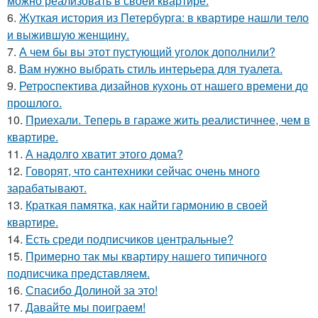
можно реализовать в своей квартире.
6.
Жуткая история из Петербурга: в квартире нашли тело
и выжившую женщину.
7.
А чем бы вы этот пустующий уголок дополнили?
8.
Вам нужно выбрать стиль интерьера для туалета.
9.
Ретроспектива дизайнов кухонь от нашего времени до
прошлого.
10.
Приехали. Теперь в гараже жить реалистичнее, чем в
квартире.
11.
А надолго хватит этого дома?
12.
Говорят, что сантехники сейчас очень много
зарабатывают.
13.
Краткая памятка, как найти гармонию в своей
квартире.
14.
Есть среди подписчиков центральные?
15.
Примерно так мы квартиру нашего типичного
подписчика представляем.
16.
Спасибо Долиной за это!
17.
Давайте мы поиграем!