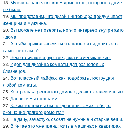
18.
Мужчина нашёл в своём доме окно, которого в доме
не было.
19.
Мы представим, что дизайн интерьера придумывает
женщина и мужчина.
20.
Вы можете не поверить, но это интерьер внутри авто
- дома.
21.
А в чём прикол заселяться в номер и пидорить его
самостоятельно?
22.
Чем отличаются русские дома и американские.
23.
Идея для дизайна комнаты для разнополых
близнецов.
24.
Вот классный лайфак, как подобрать люстру для
любой комнаты.
25.
Контроль за ремонтом домов сделают коллективным.
26.
Давайте мы поиграем!
27.
Каким тостом вы бы поздравили самих себя, за
окончание долгого ремонта?
28.
На дачу, зачастую, свозят не нужные и старые вещи.
29.
В Китае это уже тренд: жить в машинах и квартирах