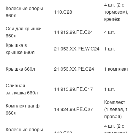
4 шт. (2 с
Колесные опоры
110.С28
тормозом),
660л
крепёж
Оси для крышки
14.912.99.PE.С24
4 шт.
660л
Крышка в
21.053.ХХ.РЕ.W.С24
1 шт.
крышке 660л
Крышка 660л
21.053.ХХ.РЕ.С24
1 комплект
Сливная
14.913.99.PE.C17
1 шт.
заглушка 660л
Комплект
Комплект цапф
14.924.99.PE.C27
(1 левая, 1
660л
правая)
4 шт. (2 с
Колесные опоры
110.С28
тормозом),