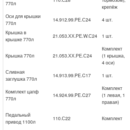
770л
крепёж
Оси для крышки
14.912.99.PE.С24
4 шт.
770л
Крышка в
21.053.ХХ.РЕ.W.С24
1 шт.
крышке 770л
Комплект
Крышка 770л
21.053.ХХ.РЕ.С24
(1 крышка,
4 оси)
Сливная
14.913.99.PE.C17
1 шт.
заглушка 770л
Комплект
Комплект цапф
14.924.99.PE.C27
(1 левая, 1
770л
правая)
Педальный
110.С22
Комплект
привод 1100л