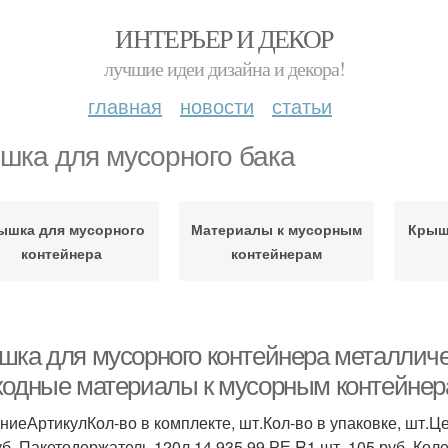
ИНТЕРЬЕР И ДЕКОР
лучшие идеи дизайна и декора!
главная
новости
статьи
шка для мусорного бака
ышка для мусорного
Материалы к мусорным
Крыш
контейнера
контейнерам
шка для мусорного контейнера металлич
ходные материалы к мусорным контейнер
ниеАртикулКол-во в комплекте, шт.Кол-во в упаковке, шт
уб. Пакетодержатель 120л 14.935.99.РЕ.R1 шт. 105 руб. Коле