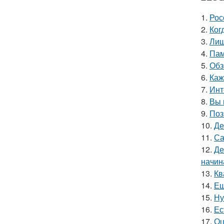
1.
Рос
2.
Ког
3.
Лиш
4.
Пам
5.
Обз
6.
Каж
7.
Инт
8.
Вы 
9.
Поз
10.
Де
11.
Са
12.
Де
начин
13.
Кв
14.
Ещ
15.
Ну
16.
Ес
17.
Оц