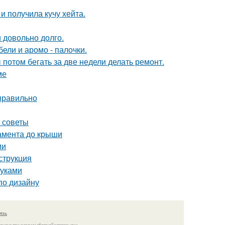
 получила кучу хейта.
и довольно долго.
ели и аромо - палочки.
ы потом бегать за две недели делать ремонт.
ме
 правильно
е советы
дамента до крыши
ми
струкция
руками
по дизайну
язь
решено при указании обратной гиперссылки.