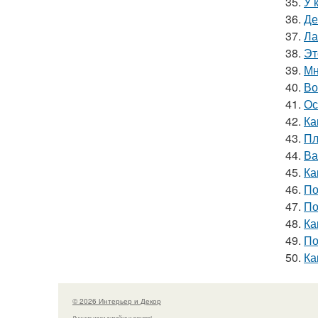
35.
У 
36.
Де
37.
Ла
38.
Эт
39.
Мн
40.
Во
41.
Ос
42.
Ка
43.
Пл
44.
Ва
45.
Ка
46.
По
47.
По
48.
Ка
49.
По
50.
Ка
© 2026 Интерьер и Декор
Лучшие идеи дизайна и декора!