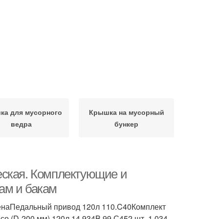
ка для мусорного
Крышка на мусорный
ведра
бункер
еская. Комплектующие и
ам и бакам
.ЦенаПедальный привод 120л 110.C40Комплект
со (D-200 мм) 120л 14.934B.99.С452 шт. 1 034