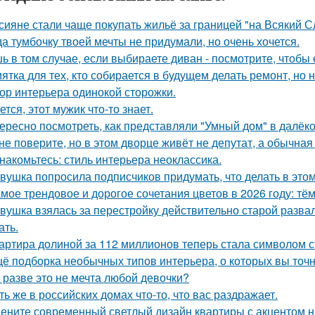
сияне стали чаще покупать жильё за границей "на Всякий С
да тумбочку твоей мечты не придумали, но очень хочется.
ь в том случае, если выбираете диван - посмотрите, чтобы 
ятка для тех, кто собирается в будущем делать ремонт, но 
ор интерьера одинокой сторожки.
ется, этот мужик что-то знает.
ересно посмотреть, как представляли "Умный дом" в далёк
не поверите, но в этом дворце живёт не депутат, а обычная
накомьтесь: стиль интерьера неоклассика.
вушка попросила подписчиков придумать, что делать в этом 
мое трендовое и дорогое сочетания цветов в 2026 году: тё
вушка взялась за перестройку действительно старой развал
ать.
артира долиной за 112 миллионов теперь стала символом 
ё подборка необычных типов интерьера, о которых вы точн
 разве это не мечта любой девочки?
ть же в российских домах что-то, что вас раздражает.
ените современный светлый дизайн квартиры с акцентом н