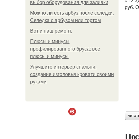
выбор оборудования для заливки
руб. 
Можно ли есть арбуз после селедки.
Селедка с арбузом или тортом
Boт и наш ремoнт.
Плюсы и минусы
профилированного бруса: все
плюсы и минусы
Улучшите интерьер спальни:
создание изголовья кровати своими
руками
читат
Пос