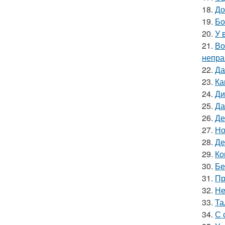
18.
До
19.
Бо
20.
У 
21.
Во
непра
22.
Да
23.
Ка
24.
Ди
25.
Да
26.
Де
27.
Но
28.
Де
29.
Ко
30.
Бе
31.
Пр
32.
Не
33.
Та
34.
С 