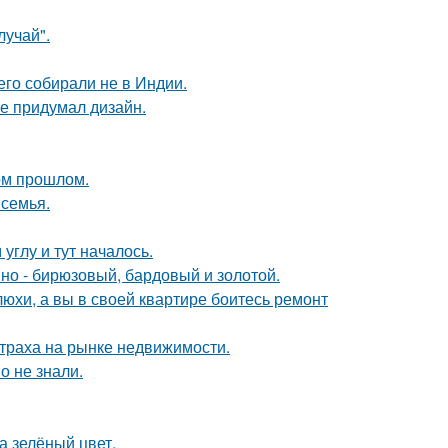
лучай".
его собирали не в Индии.
не придумал дизайн.
ом прошлом.
 семья.
углу и тут началось.
мно - бирюзовый, бардовый и золотой.
юхи, а вы в своей квартире боитесь ремонт
страха на рынке недвижимости.
о не знали.
а зелёный цвет.