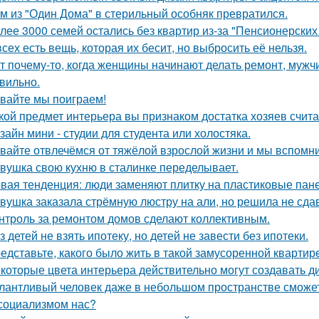
м из "Один Дома" в стерильный особняк превратился.
лее 3000 семей остались без квартир из-за "Пенсионерских
всех есть вещь, которая их бесит, но выбросить её нельзя.
т почему-то, когда женщины начинают делать ремонт, мужчи
вильно.
вайте мы поиграем!
кой предмет интерьера вы признаком достатка хозяев счит
зайн мини - студии для студента или холостяка.
вайте отвлечёмся от тяжёлой взрослой жизни и мы вспомни
вушка свою кухню в сталинке переделывает.
вая тенденция: люди заменяют плитку на пластиковые пане
вушка заказала стрёмную люстру на али, но решила не сдав
нтроль за ремонтом домов сделают коллективным.
з детей не взять ипотеку, но детей не завести без ипотеки.
едставьте, какого было жить в такой замусоренной квартир
которые цвета интерьера действительно могут создавать д
лантливый человек даже в небольшом пространстве сможет
социализмом нас?