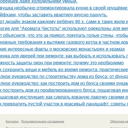
корейцев даже холодильники умный.
вушка необычно отремонтировала кухню в своей хрущёвке и
йфхаки, чтобы заставить квартиру вкусно пахнуть.
от дизайн знаком каждому ребёнку 90 х. сами в таких жили 
огие для "Аромата Чистоты" используют одеколоны для меб
т объясните, что это за прикол: покупать голые стены, чтоб
новные требования к вытяжке газового котла в частном до
кие интересные факты о московских монастырях и храмах
енка для дверей при ремонте: как выбрать и использовать
жность защиты окон при ремонте: почему это необходимо
к сохранить вещи и мебель во время ремонта: практически
лное руководство по строительству дома из бруса: от фун
лное руководство: как построить дом из бруса своими рука
к построить дом из профилированного бруса: пошаговая ин
шаговая инструкция: как сделать кованую лавочку своими 
к превратить пустой участок в красивый ландшафт: советы 
Контакты
Пользовательское соглашение
Обратная св
Политика конфидециальности
Копирование раз