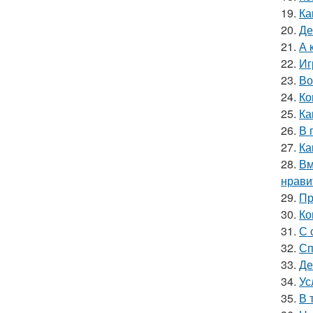
19.
Ка
20.
Де
21.
А 
22.
Иг
23.
Во
24.
Ко
25.
Ка
26.
В 
27.
Ка
28.
Вм
нрави
29.
Пр
30.
Ко
31.
С 
32.
Сп
33.
Де
34.
Ус
35.
В 