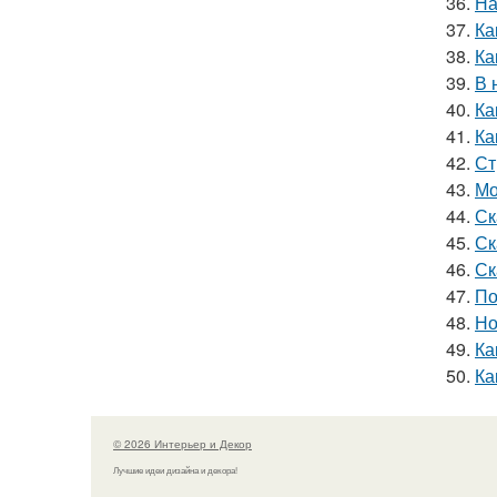
36.
На
37.
Ка
38.
Ка
39.
В 
40.
Ка
41.
Ка
42.
Ст
43.
Мо
44.
Ск
45.
Ск
46.
Ск
47.
По
48.
Но
49.
Ка
50.
Ка
© 2026 Интерьер и Декор
Лучшие идеи дизайна и декора!