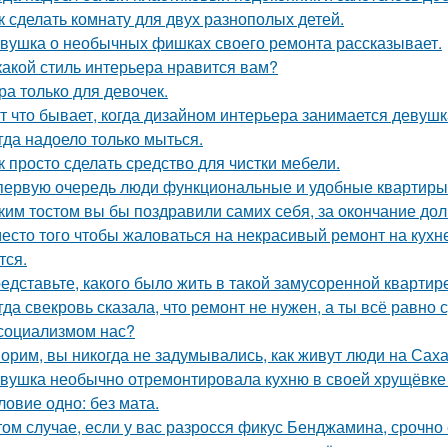
к сделать комнату для двух разнополых детей.
вушка о необычных фишках своего ремонта рассказывает.
какой стиль интерьера нравится вам?
ра только для девочек.
т что бывает, когда дизайном интерьера занимается девушк
гда надоело только мыться.
к просто сделать средство для чистки мебели.
первую очередь люди функциональные и удобные квартиры
ким тостом вы бы поздравили самих себя, за окончание до
есто того чтобы жаловаться на некрасивый ремонт на кухне
тся.
едставьте, какого было жить в такой замусоренной квартир
гда свекровь сказала, что ремонт не нужен, а ты всё равно 
социализмом нас?
орим, вы никогда не задумывались, как живут люди на Сах
вушка необычно отремонтировала кухню в своей хрущёвке и
ловие одно: без мата.
том случае, если у вас разросся фикус Бенджамина, срочно 