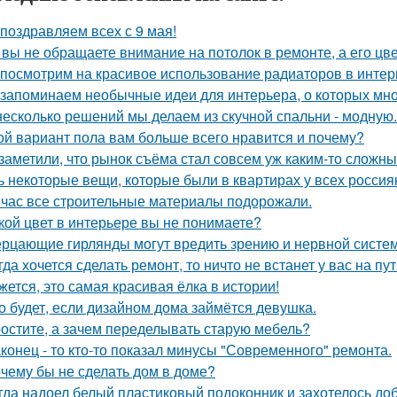
поздравляем всех с 9 мая!
 вы не обращаете внимание на потолок в ремонте, а его цве
посмотрим на красивое использование радиаторов в интер
запоминаем необычные идеи для интерьера, о которых мно
несколько решений мы делаем из скучной спальни - модную.
ой вариант пола вам больше всего нравится и почему?
заметили, что рынок съёма стал совсем уж каким-то сложн
ь некоторые вещи, которые были в квартирах у всех россия
час все строительные материалы подорожали.
кой цвет в интерьере вы не понимаете?
рцающие гирлянды могут вредить зрению и нервной систем
гда хочется сделать ремонт, то ничто не встанет у вас на пут
жется, это самая красивая ёлка в истории!
о будет, если дизайном дома займётся девушка.
остите, а зачем переделывать старую мебель?
конец - то кто-то показал минусы "Современного" ремонта.
чему бы не сделать дом в доме?
гда надоел белый пластиковый подоконник и захотелось до