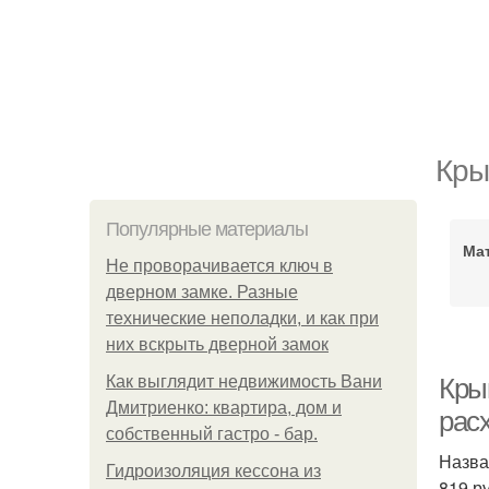
Кры
Популярные материалы
Ма
Не проворачивается ключ в
дверном замке. Разные
технические неполадки, и как при
них вскрыть дверной замок
Как выглядит недвижимость Вани
Кры
Дмитриенко: квартира, дом и
рас
собственный гастро - бар.
Назва
Гидроизоляция кессона из
819 р