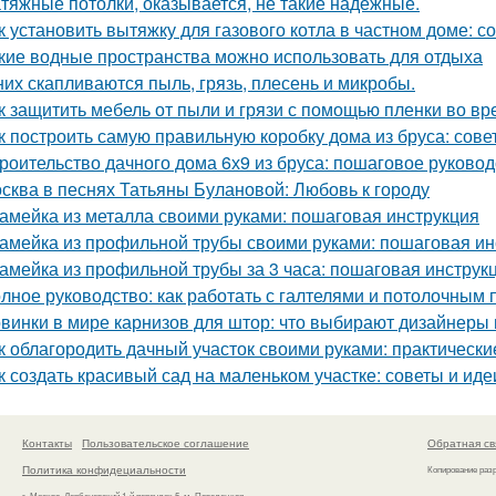
тяжные потолки, оказывается, не такие надёжные.
к установить вытяжку для газового котла в частном доме: 
кие водные пространства можно использовать для отдыха
них скапливаются пыль, грязь, плесень и микробы.
к защитить мебель от пыли и грязи с помощью пленки во в
к построить самую правильную коробку дома из бруса: сов
роительство дачного дома 6х9 из бруса: пошаговое руковод
сква в песнях Татьяны Булановой: Любовь к городу
амейка из металла своими руками: пошаговая инструкция
амейка из профильной трубы своими руками: пошаговая ин
амейка из профильной трубы за 3 часа: пошаговая инструк
лное руководство: как работать с галтелями и потолочным 
винки в мире карнизов для штор: что выбирают дизайнеры 
к облагородить дачный участок своими руками: практически
к создать красивый сад на маленьком участке: советы и иде
Контакты
Пользовательское соглашение
Обратная св
Политика конфидециальности
Копирование раз
г. Москва, Дербеневский 1-й переулок 5, м. Павелецкая