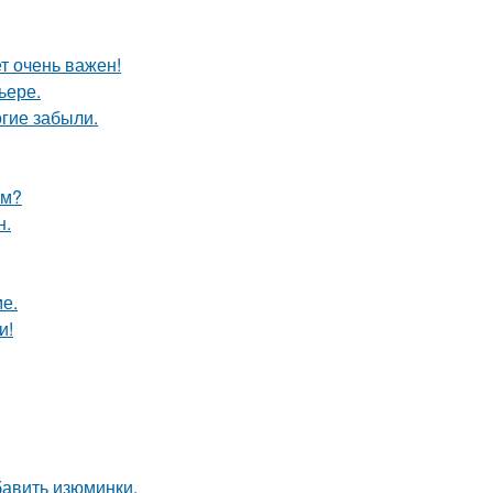
т очень важен!
ьере.
гие забыли.
ым?
н.
е.
и!
бавить изюминки.