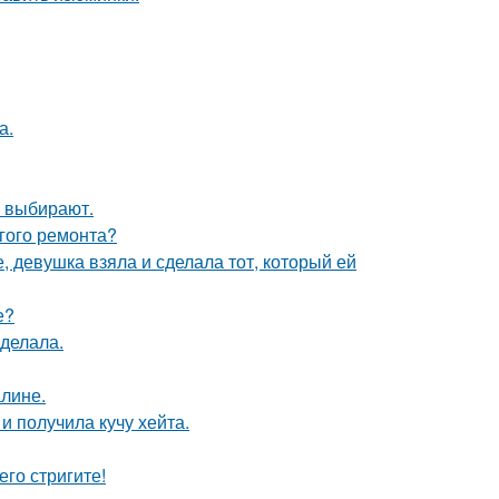
а.
 выбирают.
лгого ремонта?
, девушка взяла и сделала тот, который ей
е?
сделала.
алине.
 получила кучу хейта.
его стригите!