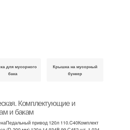
ка для мусорного
Крышка на мусорный
бака
бункер
еская. Комплектующие и
ам и бакам
.ЦенаПедальный привод 120л 110.C40Комплект
со (D-200 мм) 120л 14.934B.99.С452 шт. 1 034