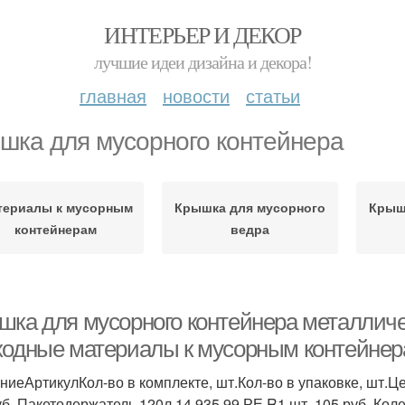
ИНТЕРЬЕР И ДЕКОР
лучшие идеи дизайна и декора!
главная
новости
статьи
шка для мусорного контейнера
териалы к мусорным
Крышка для мусорного
Крыш
контейнерам
ведра
шка для мусорного контейнера металлич
ходные материалы к мусорным контейнер
ниеАртикулКол-во в комплекте, шт.Кол-во в упаковке, шт
уб. Пакетодержатель 120л 14.935.99.РЕ.R1 шт. 105 руб. Коле