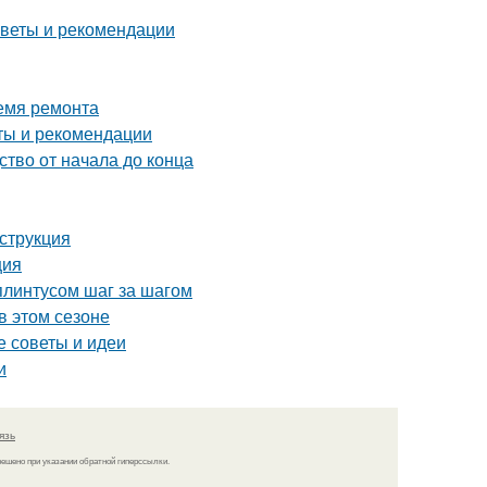
советы и рекомендации
ремя ремонта
еты и рекомендации
ство от начала до конца
струкция
ция
плинтусом шаг за шагом
в этом сезоне
е советы и идеи
и
язь
решено при указании обратной гиперссылки.