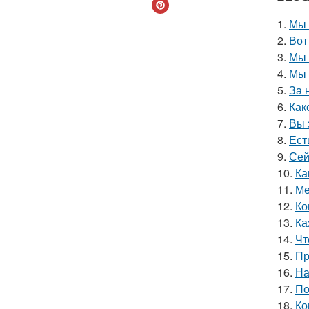
1.
Мы 
2.
Вот
3.
Мы 
4.
Мы 
5.
За 
6.
Как
7.
Вы 
8.
Ест
9.
Сей
10.
Ка
11.
Ме
12.
Ко
13.
Ка
14.
Чт
15.
Пр
16.
На
17.
По
18.
Ко