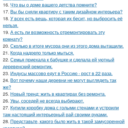
16.
Что вы о доме вашего детства помните?
17.
Вы бы сняли квартиру с таким дизайном интерьера?
18.
У всех есть вещь, которая их бесит, но выбросить её
нельзя.
19.
А есть ли возможность отремонтировать эту
комнату?
20.
Сколько в итоге мусора они из этого дома вытащили.
21.
Когда надоело только мыться.
22.
Семья приехала к бабушке и сделала ей уютный
деревенский ремонтик.
23.
Индусы массово едут в Россию - рост в 22 раза.
24.
Вот почему наши деревни не могут выглядеть так
же?
25.
Новый тренд: жить в квартирах без ремонта.
26.
Увы, соседей не всегда выбирают.
27.
Купили коробку дома с голыми стенами и устроили
там настоящий интерьерный рай своими руками.
28.
Представьте, какого было жить в такой замусоренной