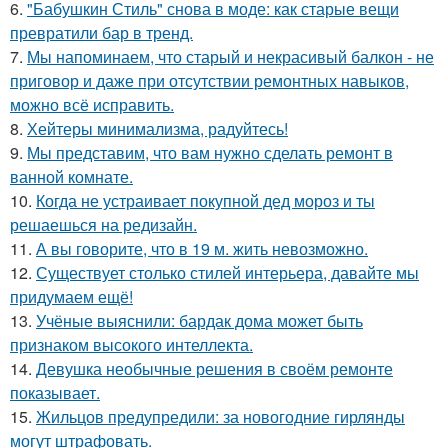
6.
"Бабушкин Стиль" снова в моде: как старые вещи
превратили бар в тренд.
7.
Мы напоминаем, что старый и некрасивый балкон - не
приговор и даже при отсутствии ремонтных навыков,
можно всё исправить.
8.
Хейтеры минимализма, радуйтесь!
9.
Мы представим, что вам нужно сделать ремонт в
ванной комнате.
10.
Когда не устраивает покупной дед мороз и ты
решаешься на редизайн.
11.
А вы говорите, что в 19 м. жить невозможно.
12.
Существует столько стилей интерьера, давайте мы
придумаем ещё!
13.
Учёные выяснили: бардак дома может быть
признаком высокого интеллекта.
14.
Девушка необычные решения в своём ремонте
показывает.
15.
Жильцов предупредили: за новогодние гирлянды
могут штрафовать.