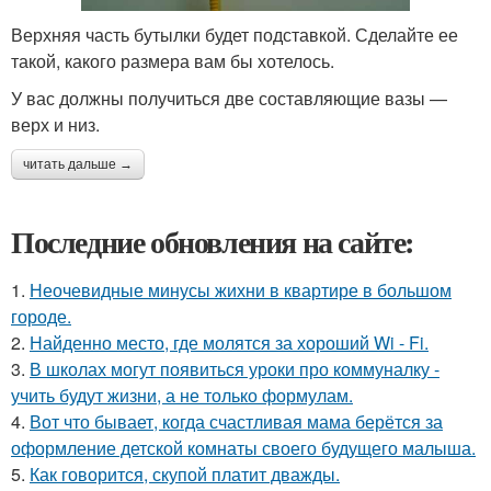
Верхняя часть бутылки будет подставкой. Сделайте ее
такой, какого размера вам бы хотелось.
У вас должны получиться две составляющие вазы —
верх и низ.
читать дальше →
Последние обновления на сайте:
1.
Неочевидные минусы жихни в квартире в большом
городе.
2.
Найденно место, где молятся за хороший Wi - Fi.
3.
В школах могут появиться уроки про коммуналку -
учить будут жизни, а не только формулам.
4.
Вот что бывает, когда счастливая мама берётся за
оформление детской комнаты своего будущего малыша.
5.
Как говорится, скупой платит дважды.