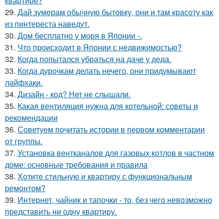
квартире?
29.
Дай зумерам обычную бытовку, они и там красоту как
из пинтереста наведут.
30.
Дом бесплатно у моря в Японии -.
31.
Что происходит в Японии с недвижимостью?
32.
Когда попытался убраться на даче у деда.
33.
Когда дурочкам делать нечего, они придумывают
лайфхаки.
34.
Дизайн - код? Нет не слышали.
35.
Какая вентиляция нужна для котельной: советы и
рекомендации
36.
Советуем почитать истории в первом комментарии
от группы.
37.
Установка вентканалов для газовых котлов в частном
доме: основные требования и правила
38.
Хотите стильную и квартиру с функциональным
ремонтом?
39.
Интернет, чайник и тапочки - то, без чего невозможно
представить ни одну квартиру.