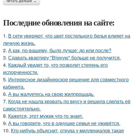
читать дальше →
Последние обновления на сайте:
1.
В сети уверяют, что цвет постельного белья влияет на
личную жизнь.
2.
А как, по-вашему, было лучше: до или после?
3.
Сдавать квартиру "Втихую" больше не получится.
4.
Каждый увидет то, что позволит степень его
испорченности.
5.
Интересное дизайнерское решение для совместного
кабинета.
6.
А вы жалуетесь на свою жилпрощадь.
7.
Когда не нашла кровать по вкусу и решила сделать её
самостоятельно.
8.
Кажется, этот мужик что-то знает.
9.
А вы говорите, что в однушке семья не уживётся.
10.
Кто-нибудь объяснит, откуда у миллениалов такая