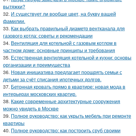
вытяжки?
32.
И существует ли вообще цвет, на букву вашей
фамилии.
33.
Как выбрать правильный диаметр вентканала для
газового котла: советы и рекомендации
34.
Вентиляция для котельной с газовым котлом в
частном доме: основные принципы и требования
35.
Естественная вентиляция котельной и кухни: основы
организации и преимущества
36.
Новая инициатива предлагает поощрять семьи с
детьми за счёт списания ипотечных долгов.
37.
Бетонная кровать прямо в квартире: новая мода в
интерьерах московских квартир.
38.
Какие современные архитектурные сооружения
можно увидеть в Москве
39.
Полное руководство: как укрыть мебель при ремонте
квартиры
40.
Полное руководство: как построить сруб своими