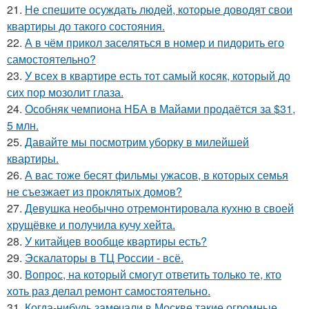
21.
Не спешите осуждать людей, которые доводят свои
квартиры до такого состояния.
22.
А в чём прикол заселяться в номер и пидорить его
самостоятельно?
23.
У всех в квартире есть тот самый косяк, который до
сих пор мозолит глаза.
24.
Особняк чемпиона НБА в Майами продаётся за $31,
5 млн.
25.
Давайте мы посмотрим уборку в милейшей
квартиры.
26.
А вас тоже бесят фильмы ужасов, в которых семья
не съезжает из проклятых домов?
27.
Девушка необычно отремонтировала кухню в своей
хрущёвке и получила кучу хейта.
28.
У китайцев вообще квартиры есть?
29.
Эскалаторы в ТЦ России - всё.
30.
Вопрос, на который смогут ответить только те, кто
хоть раз делал ремонт самостоятельно.
31.
Когда-нибудь замечали в Москве такие огромные