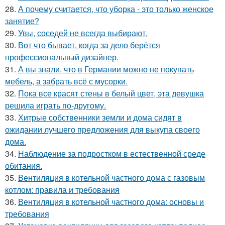
28.
А почему считается, что уборка - это только женское
занятие?
29.
Увы, соседей не всегда выбирают.
30.
Вот что бывает, когда за дело берётся
профессиональный дизайнер.
31.
А вы знали, что в Германии можно не покупать
мебель, а забрать всё с мусорки.
32.
Пока все красят стены в белый цвет, эта девушка
решила играть по-другому.
33.
Хитрые собственники земли и дома сидят в
ожидании лучшего предложения для выкупа своего
дома.
34.
Наблюдение за подростком в естественной среде
обитания.
35.
Вентиляция в котельной частного дома с газовым
котлом: правила и требования
36.
Вентиляция в котельной частного дома: основы и
требования