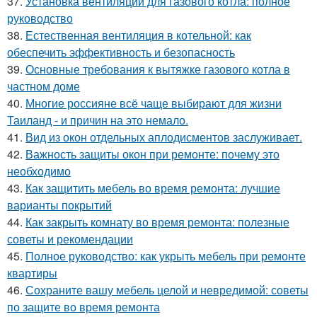
37.
Установка вентиляции для газового котла: полное
руководство
38.
Естественная вентиляция в котельной: как
обеспечить эффективность и безопасность
39.
Основные требования к вытяжке газового котла в
частном доме
40.
Многие россияне всё чаще выбирают для жизни
Таиланд - и причин на это немало.
41.
Вид из окон отдельных аплодисментов заслуживает.
42.
Важность защиты окон при ремонте: почему это
необходимо
43.
Как защитить мебель во время ремонта: лучшие
варианты покрытий
44.
Как закрыть комнату во время ремонта: полезные
советы и рекомендации
45.
Полное руководство: как укрыть мебель при ремонте
квартиры
46.
Сохраните вашу мебель целой и невредимой: советы
по защите во время ремонта