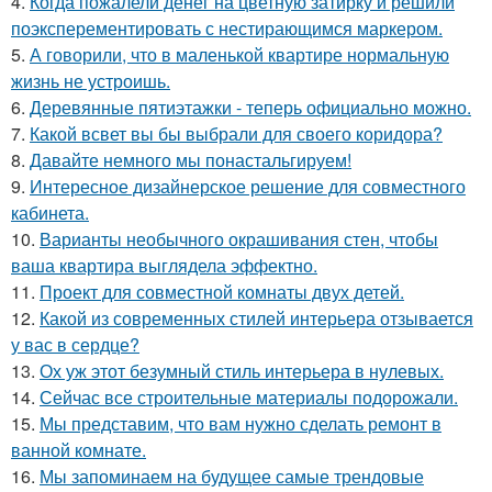
4.
Когда пожалели денег на цветную затирку и решили
поэксперементировать с нестирающимся маркером.
5.
А говорили, что в маленькой квартире нормальную
жизнь не устроишь.
6.
Деревянные пятиэтажки - теперь официально можно.
7.
Какой всвет вы бы выбрали для своего коридора?
8.
Давайте немного мы понастальгируем!
9.
Интересное дизайнерское решение для совместного
кабинета.
10.
Варианты необычного окрашивания стен, чтобы
ваша квартира выглядела эффектно.
11.
Проект для совместной комнаты двух детей.
12.
Какой из современных стилей интерьера отзывается
у вас в сердце?
13.
Ох уж этот безумный стиль интерьера в нулевых.
14.
Сейчас все строительные материалы подорожали.
15.
Мы представим, что вам нужно сделать ремонт в
ванной комнате.
16.
Мы запоминаем на будущее самые трендовые