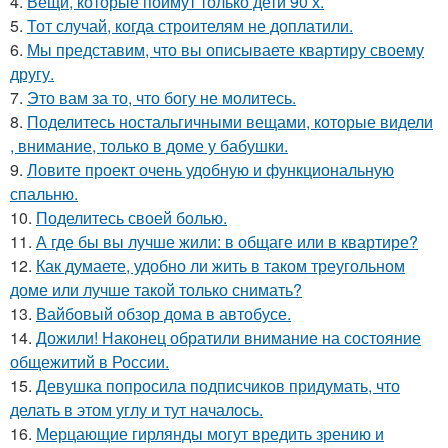
4.
Вещи, которые поймут только дети 90 х.
5.
Тот случай, когда строителям не доплатили.
6.
Мы представим, что вы описываете квартиру своему
другу.
7.
Это вам за то, что богу не молитесь.
8.
Поделитесь ностальгичными вещами, которые видели
, внимание, только в доме у бабушки.
9.
Ловите проект очень удобную и функциональную
спальню.
10.
Поделитесь своей болью.
11.
А где бы вы лучше жили: в общаге или в квартире?
12.
Как думаете, удобно ли жить в таком треугольном
доме или лучше такой только снимать?
13.
Вайбовый обзор дома в автобусе.
14.
Дожили! Наконец обратили внимание на состояние
общежитий в России.
15.
Девушка попросила подписчиков придумать, что
делать в этом углу и тут началось.
16.
Мерцающие гирлянды могут вредить зрению и