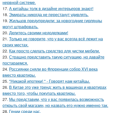
нервной системе.
17.
А китайцы толк в дизайне интерьеров знают!
18.
Эмираты никогда не перестанут удивлять.
19.
Жильцов предупредили: за новогодние гирлянды
могут штрафовать.
20.
Делитесь своими недоделками!
21.
Только не говорите, что у вас всегда всё лежит на
своих местах.
22.
Как просто сделать средство для чистки мебели.
23.
Страшно представить такую ситуацию, но давайте
постараемся.
24.
Россиянки сняли во Флоренции собор XVI века
вместо квартиры.
25.
"Никакой ипотеки! " - Говорят нам китайцы.
26.
В Китае это уже тренд: жить в машинах и квартирах
вместо того, чтобы покупать квартиры.
27.
Мы представим, что у вас появилась возможность
открыть свой магазин, но назвать его нужно именно так.
28.
Гении среди нас.