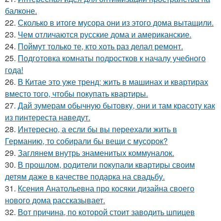
балконе.
22.
Сколько в итоге мусора они из этого дома вытащили.
23.
Чем отличаются русские дома и американские.
24.
Поймут только те, кто хоть раз делал ремонт.
25.
Подготовка комнаты подростков к началу учебного
года!
26.
В Китае это уже тренд: жить в машинах и квартирах
вместо того, чтобы покупать квартиры.
27.
Дай зумерам обычную бытовку, они и там красоту как
из пинтереста наведут.
28.
Интересно, а если бы вы переехали жить в
Германию, то собирали бы вещи с мусорок?
29.
Заглянем внутрь знаменитых коммуналок.
30.
В прошлом, родители покупали квартиры своим
детям даже в качестве подарка на свадьбу.
31.
Ксения Анатольевна про косяки дизайна своего
нового дома рассказывает.
32.
Вот причина, по которой стоит заводить шпицев