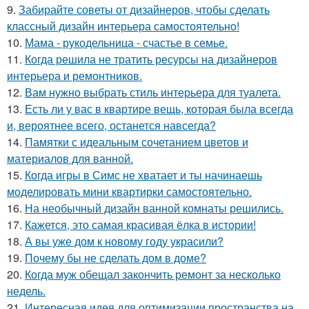
9.
Забирайте советы от дизайнеров, чтобы сделать
классный дизайн интерьера самостоятельно!
10.
Мама - рукодельница - счастье в семье.
11.
Когда решила не тратить ресурсы на дизайнеров
интерьера и ремонтников.
12.
Вам нужно выбрать стиль интерьера для туалета.
13.
Есть ли у вас в квартире вещь, которая была всегда
и, вероятнее всего, останется навсегда?
14.
Памятки с идеальным сочетанием цветов и
материалов для ванной.
15.
Когда игры в Симс не хватает и ты начинаешь
моделировать мини квартирки самостоятельно.
16.
На необычный дизайн ванной комнаты решились.
17.
Кажется, это самая красивая ёлка в истории!
18.
А вы уже дом к новому году украсили?
19.
Почему бы не сделать дом в доме?
20.
Когда муж обещал закончить ремонт за несколько
недель.
21.
Интересная идея для оптимизации пространства на