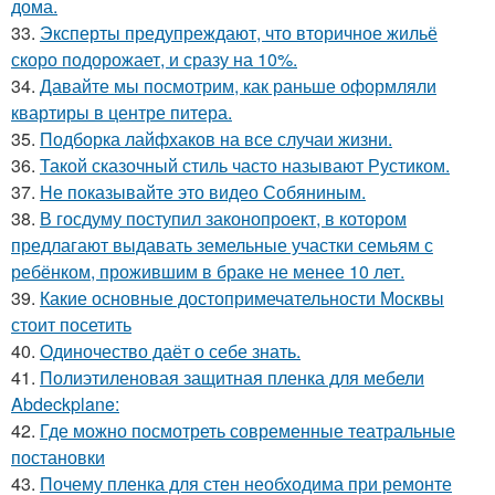
дома.
33.
Эксперты предупреждают, что вторичное жильё
скоро подорожает, и сразу на 10%.
34.
Давайте мы посмотрим, как раньше оформляли
квартиры в центре питера.
35.
Подборка лайфхаков на все случаи жизни.
36.
Такой сказочный стиль часто называют Рустиком.
37.
Не показывайте это видео Собяниным.
38.
В госдуму поступил законопроект, в котором
предлагают выдавать земельные участки семьям с
ребёнком, прожившим в браке не менее 10 лет.
39.
Какие основные достопримечательности Москвы
стоит посетить
40.
Одиночество даёт о себе знать.
41.
Полиэтиленовая защитная пленка для мебели
Abdeckplane:
42.
Где можно посмотреть современные театральные
постановки
43.
Почему пленка для стен необходима при ремонте