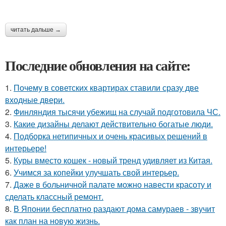
читать дальше →
Последние обновления на сайте:
1.
Почему в советских квартирах ставили сразу две
входные двери.
2.
Финляндия тысячи убежищ на случай подготовила ЧС.
3.
Какие дизайны делают действительно богатые люди.
4.
Подборка нетипичных и очень красивых решений в
интерьере!
5.
Куры вместо кошек - новый тренд удивляет из Китая.
6.
Учимся за копейки улучшать свой интерьер.
7.
Даже в больничной палате можно навести красоту и
сделать классный ремонт.
8.
В Японии бесплатно раздают дома самураев - звучит
как план на новую жизнь.