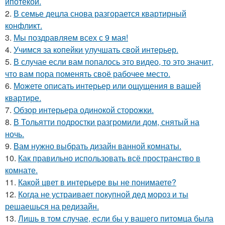
ипотекой.
2.
В семье децла снова разгорается квартирный
конфликт.
3.
Мы поздравляем всех с 9 мая!
4.
Учимся за копейки улучшать свой интерьер.
5.
В случае если вам попалось это видео, то это значит,
что вам пора поменять своё рабочее место.
6.
Можете описать интерьер или ощущения в вашей
квартире.
7.
Обзор интерьера одинокой сторожки.
8.
В Тольятти подростки разгромили дом, снятый на
ночь.
9.
Вам нужно выбрать дизайн ванной комнаты.
10.
Как правильно использовать всё пространство в
комнате.
11.
Какой цвет в интерьере вы не понимаете?
12.
Когда не устраивает покупной дед мороз и ты
решаешься на редизайн.
13.
Лишь в том случае, если бы у вашего питомца была