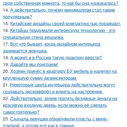
своя собственная комната, то как бы она называлась?
14.
А действительно, почему минимализм стал таким
популярным?
15.
Китайские дизайны своей компактностью поражают.
16.
Китайцы придумали интересную технологию - это
специальная стена вешалка.
17.
Вот что бывает, когда дизайном интерьера
занимается девушка.
18.
А может и в России такую практику ввести?
19.
Давайте мы поиграем!
20.
Хозяин принёс в квартиру БУ мебель и налетел на
кругленькую сумму дезинсекторам.
21.
Некоторые цвета интерьера действительно могут
создавать дискомфорт и влиять на настроение.
22.
Действительно, зачем тратить безумные деньги на
красивую входную дверь, если можно её сделать
самостоятельно?
23.
Сначала девушки обнаружили пласты с мини -
плиткой, а потом всё как в тумане.